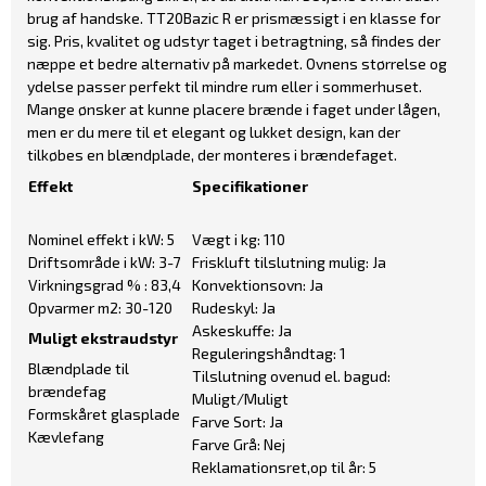
brug af handske. TT20Bazic R er prismæssigt i en klasse for
sig. Pris, kvalitet og udstyr taget i betragtning, så findes der
næppe et bedre alternativ på markedet. Ovnens størrelse og
ydelse passer perfekt til mindre rum eller i sommerhuset.
Mange ønsker at kunne placere brænde i faget under lågen,
men er du mere til et elegant og lukket design, kan der
tilkøbes en blændplade, der monteres i brændefaget.
Effekt
Specifikationer
Nominel effekt i kW: 5
Vægt i kg: 110
Driftsområde i kW: 3-7
Friskluft tilslutning mulig: Ja
Virkningsgrad % : 83,4
Konvektionsovn: Ja
Opvarmer m2: 30-120
Rudeskyl: Ja
Askeskuffe: Ja
Muligt ekstraudstyr
Reguleringshåndtag: 1
Blændplade til
Tilslutning ovenud el. bagud:
brændefag
Muligt/Muligt
Formskåret glasplade
Farve Sort: Ja
Kævlefang
Farve Grå: Nej
Reklamationsret,op til år: 5