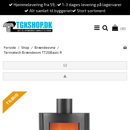
Hjemmelevering fra 59,-
1-3 dages levering på lagervarer
Alt samlet til byggeriet
Stort sortiment
(0)
Forside
/
Shop
/
Brændeovne
/
Termatech Brændeovn TT20Bazic R
TILBUD