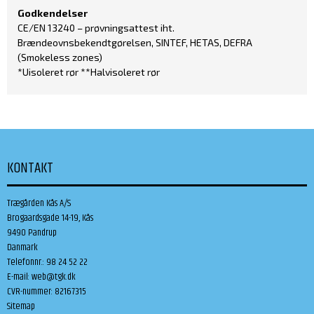
Godkendelser
CE/EN 13240 – prøvningsattest iht.
Brændeovnsbekendtgørelsen, SINTEF, HETAS, DEFRA
(Smokeless zones)
*Uisoleret rør **Halvisoleret rør
KONTAKT
Trægården Kås A/S
Brogaardsgade 14-19, Kås
9490 Pandrup
Danmark
Telefonnr.
:
98 24 52 22
E-mail
:
web@tgk.dk
CVR-nummer
:
82167315
Sitemap