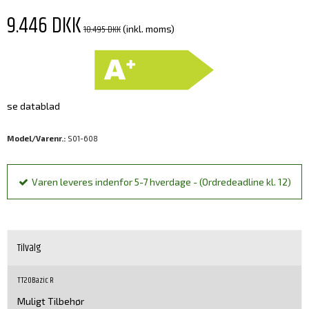
9.446 DKK
10.495 DKK
(inkl. moms)
se datablad
Model/Varenr.:
S01-608
Varen leveres indenfor 5-7 hverdage - (Ordredeadline kl. 12)
Tilvalg
TT20Bazic R
Muligt Tilbehør