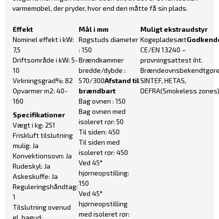
varmemøbel, der pryder, hvor end den måtte få sin plads.
Effekt
Mål i mm
Muligt ekstraudstyr
Nominel effekt i kW:
Røgstuds diameter
Kogepladesæt
Godkend
7,5
: 150
CE/EN 13240 –
Driftsområde i kW: 5-
Brændkammer
prøvningsattest iht.
10
bredde/dybde :
Brændeovnsbekendtgøre
Virkningsgrad%: 82
570/300
Afstand til
SINTEF, HETAS,
Opvarmer m2: 40-
brændbart
DEFRA(Smokeless zones
160
Bag ovnen : 150
Bag ovnen med
Specifikationer
isoleret rør: 50
Vægt i kg: 251
Til siden: 450
Friskluft tilslutning
Til siden med
mulig: Ja
isoleret rør: 450
Konvektionsovn: Ja
Ved 45°
Rudeskyl: Ja
hjørneopstilling:
Askeskuffe: Ja
150
Reguleringshåndtag:
Ved 45°
1
hjørneopstilling
Tilslutning ovenud
med isoleret rør:
el. bagud: