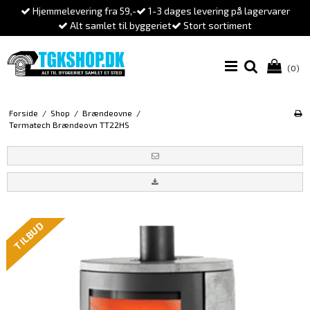
Hjemmelevering fra 59,-
1-3 dages levering på lagervarer
Alt samlet til byggeriet
Stort sortiment
(0)
Forside
/
Shop
/
Brændeovne
/
Termatech Brændeovn TT22HS
TILBUD