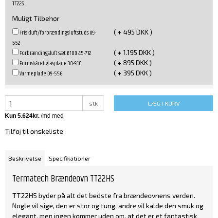
TT22S
Muligt Tilbehør
(
+
495 DKK )
Friskluft/forbrændingsluftstuds 09-
552
(
+
1.195 DKK )
Forbrændingsluft sæt Ø100 45-712
(
+
895 DKK )
Formskåret glasplade 30-910
(
+
395 DKK )
Varmeplade 09-556
stk
LÆG I KURV
Tilføj til ønskeliste
Beskrivelse
Specifikationer
Termatech Brændeovn TT22HS
TT22HS byder på alt det bedste fra brændeovnens verden.
Nogle vil sige, den er stor og tung, andre vil kalde den smuk og
elegant, men ingen kommer uden om, at det er et fantastisk