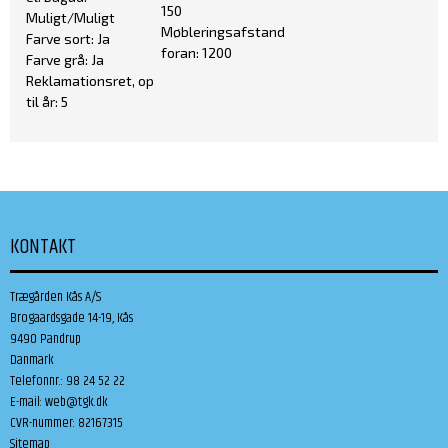
150
Muligt/Muligt
Møbleringsafstand
Farve sort: Ja
foran: 1200
Farve grå: Ja
Reklamationsret, op
til år: 5
KONTAKT
Trægården Kås A/S
Brogaardsgade 14-19, Kås
9490 Pandrup
Danmark
Telefonnr.
:
98 24 52 22
E-mail
:
web@tgk.dk
CVR-nummer
:
82167315
Sitemap