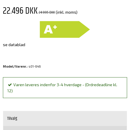
22.496 DKK
24.995 DKK
(inkl. moms)
se datablad
Model/Varenr.:
s01-646
Varen leveres indenfor 3-4 hverdage - (Ordredeadline kl.
12)
Tilvalg