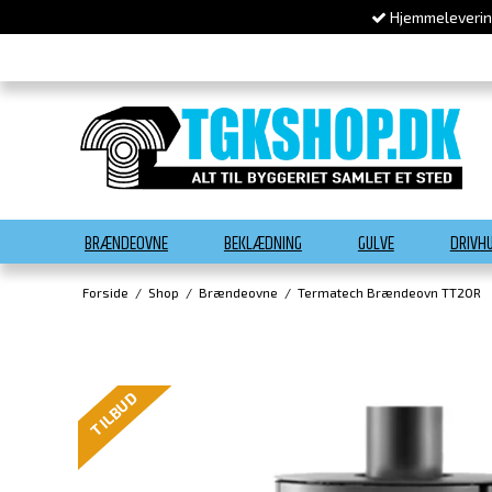
Hjemmelevering
BRÆNDEOVNE
BEKLÆDNING
GULVE
DRIVH
Forside
/
Shop
/
Brændeovne
/
Termatech Brændeovn TT20R
TILBUD