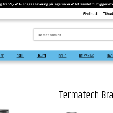
 fra 59,-
1-3 dages levering på lagervarer
Alt samlet til byggeriet
Find butik
Tilbu
USE
GRILL
HAVEN
BOLIG
BELYSNING
HAR
Termatech Br