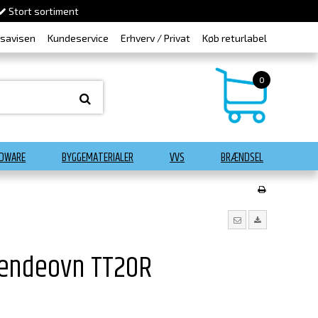
Stort sortiment
dsavisen
Kundeservice
Erhverv / Privat
Køb returlabel
0
DWARE
BYGGEMATERIALER
VVS
BRÆNDSEL
ændeovn TT20R