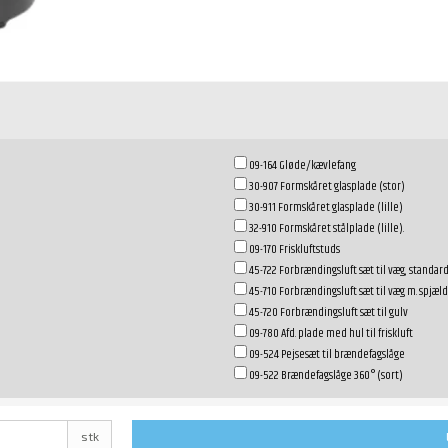
09-164 Gløde/kævlefang
30-907 Formskåret glasplade (stor)
30-911 Formskåret glasplade (lille)
32-910 Formskåret stålplade (lille).
09-170 Friskluftstuds
45-722 Forbrændingsluft sæt til væg, standar
45-710 Forbrændingsluft sæt til væg m. spjæld
45-720 Forbrændingsluft sæt til gulv
09-780 Afd. plade med hul til friskluft
09-524 Pejsesæt til brændefagslåge
09-522 Brændefagslåge 360° (sort)
stk