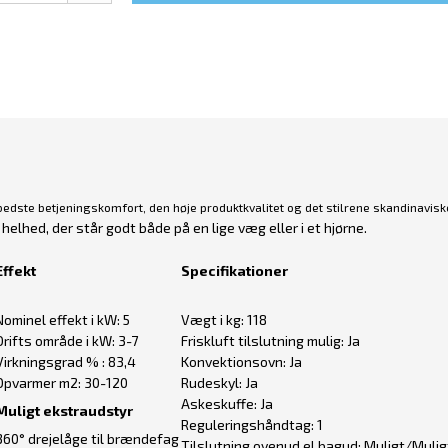
edste betjeningskomfort, den høje produktkvalitet og det stilrene skandinavisk
elhed, der står godt både på en lige væg eller i et hjørne.
Effekt
Specifikationer
Nominel effekt i kW: 5
Vægt i kg: 118
Drifts område i kW: 3-7
Friskluft tilslutning mulig: Ja
Virkningsgrad % : 83,4
Konvektionsovn: Ja
Opvarmer m2: 30-120
Rudeskyl: Ja
Askeskuffe: Ja
Muligt ekstraudstyr
Reguleringshåndtag: 1
360° drejelåge til brændefag
Tilslutning ovenud el.bagud: Muligt/Mulig