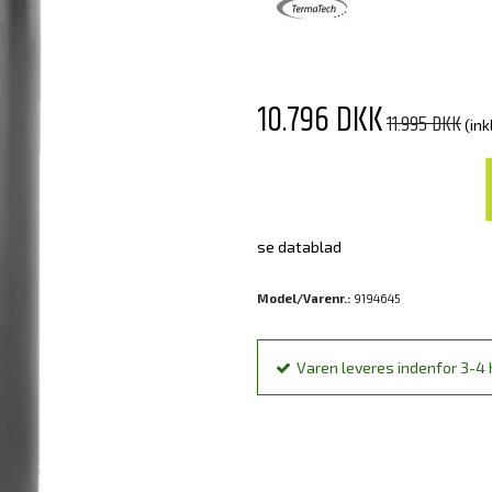
10.796 DKK
11.995 DKK
(ink
se datablad
Model/Varenr.:
9194645
Varen leveres indenfor 3-4 h