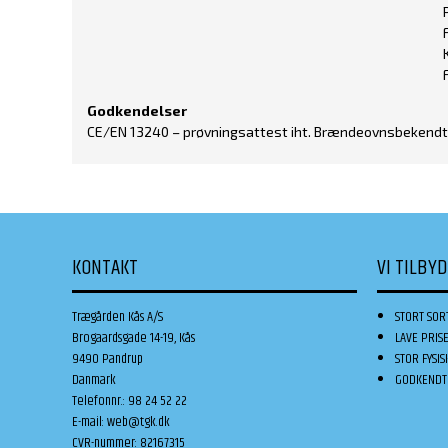
Godkendelser
CE/EN 13240 – prøvningsattest iht. Brændeovnsbekendt
KONTAKT
VI TILBY
Trægården Kås A/S
STORT SOR
Brogaardsgade 14-19, Kås
LAVE PRIS
9490 Pandrup
STOR FYSIS
Danmark
GODKENDT 
Telefonnr.
:
98 24 52 22
E-mail
:
web@tgk.dk
CVR-nummer
:
82167315