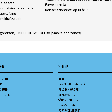
Pejsesæt
Farve sort: Ja
Formskåret glasplade
Reklamationsret, op til år: 5
Kævlefang
Friskluftstuds
gørelsen, SINTEF, HETAS, DEFRA (Smokeless zones)
DER
SHOP
TIMENT
INFO SIDER
ER
HANDELSBETINGELSER
K BUTIK
FØLG DIN ORDRE
E-BUTIK
REKLAMATION
SÅDAN HANDLER DU
FINANSIERING
FORTRYDELSESRET