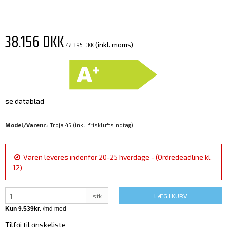
38.156 DKK
42.395 DKK
(inkl. moms)
se datablad
Model/Varenr.:
Troja 45 (inkl. friskluftsindtag)
Varen leveres indenfor 20-25 hverdage - (Ordredeadline kl.
12)
stk
LÆG I KURV
Tilføj til ønskeliste