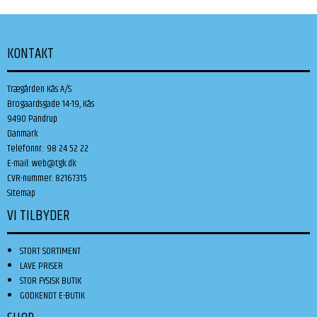
KONTAKT
Trægården Kås A/S
Brogaardsgade 14-19, Kås
9490 Pandrup
Danmark
Telefonnr.
:
98 24 52 22
E-mail
:
web@tgk.dk
CVR-nummer
:
82167315
Sitemap
VI TILBYDER
STORT SORTIMENT
LAVE PRISER
STOR FYSISK BUTIK
GODKENDT E-BUTIK