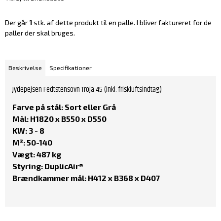
Der går
1
stk. af dette produkt til en palle. I bliver faktureret for de
paller der skal bruges.
Beskrivelse
Specifikationer
Jydepejsen Fedtstensovn Troja 45 (inkl. friskluftsindtag)
Farve på stål
: Sort eller Grå
Mål:
H1820 x B550 x D550
KW:
3 - 8
M²:
50-140
Vægt:
487 kg
Styring:
DuplicAir®
Brændkammer mål:
H412 x B368 x D407