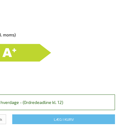
kl. moms)
hverdage - (Ordredeadline kl. 12)
tk
LÆG I KURV