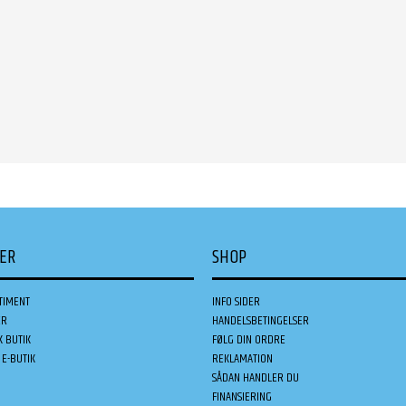
DER
SHOP
TIMENT
INFO SIDER
ER
HANDELSBETINGELSER
K BUTIK
FØLG DIN ORDRE
E-BUTIK
REKLAMATION
SÅDAN HANDLER DU
FINANSIERING