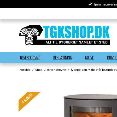
Hjemmelevering
BRÆNDEOVNE
BEKLÆDNING
GULVE
DRIVH
Forside
/
Shop
/
Brændeovne
/
Jydepejsen Mido Stål brændeo
TILBUD