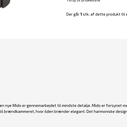
Der går
1
stk. af dette produkt til 
Den nye Mido er gennemarbejdet til mindste detalje. Mido er forsynet m
il brændkammeret, hvor ilden brænder elegant. Det harmoniske design 