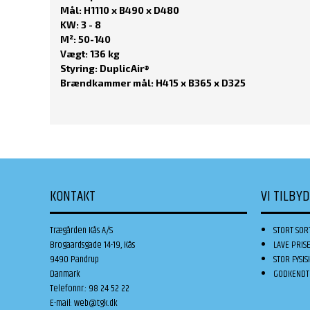
Mål: H1110 x B490 x D480
KW: 3 - 8
M²: 50-140
Vægt: 136 kg
Styring: DuplicAir®
Brændkammer mål: H415 x B365 x D325
KONTAKT
VI TILBY
Trægården Kås A/S
STORT SOR
Brogaardsgade 14-19, Kås
LAVE PRIS
9490 Pandrup
STOR FYSIS
Danmark
GODKENDT 
Telefonnr.
:
98 24 52 22
E-mail
:
web@tgk.dk