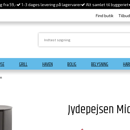
 fra 59,-
1-3 dages levering på lagervarer
Alt samlet til byggeriet
Find butik
Tilbu
USE
GRILL
HAVEN
BOLIG
BELYSNING
HAR
vn
Jydepejsen Mi