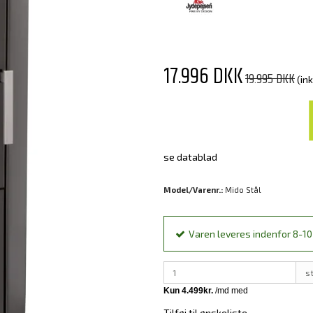
17.996 DKK
19.995 DKK
(in
se datablad
Model/Varenr.:
Mido Stål
Varen leveres indenfor 8-10 
s
Tilføj til ønskeliste