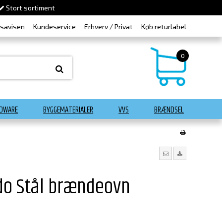
Stort sortiment
dsavisen
Kundeservice
Erhverv / Privat
Køb returlabel
0
DWARE
BYGGEMATERIALER
VVS
BRÆNDSEL
do Stål brændeovn