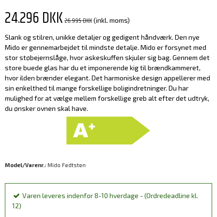
24.296 DKK
26.995 DKK
(inkl. moms)
Slank og stilren, unikke detaljer og gedigent håndværk. Den nye
Mido er gennemarbejdet til mindste detalje. Mido er forsynet med
stor støbejernslåge, hvor askeskuffen skjuler sig bag. Gennem det
store buede glas har du et imponerende kig til brændkammeret,
hvor ilden brænder elegant. Det harmoniske design appellerer med
sin enkelthed til mange forskellige boligindretninger. Du har
mulighed for at vælge mellem forskellige greb alt efter det udtryk,
du ønsker ovnen skal have.
Model/Varenr.:
Mido Fedtsten
Varen leveres indenfor 8-10 hverdage - (Ordredeadline kl.
12)