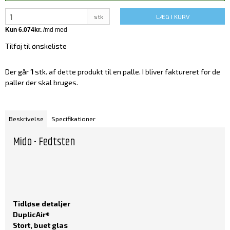
stk
LÆG I KURV
Tilføj til ønskeliste
Der går
1
stk. af dette produkt til en palle. I bliver faktureret for de
paller der skal bruges.
Beskrivelse
Specifikationer
Mido - Fedtsten
Tidløse detaljer
DuplicAir®
Stort, buet glas