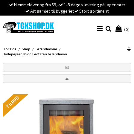
Hjemmelevering fra 59,-
1-3 dages levering på lagervarer
Alt samlet til byggeriet
Stort sortiment
(0)
Forside
/
Shop
/
Brændeovne
/
Jydepejsen Mido Fedtsten brændeovn
TILBUD