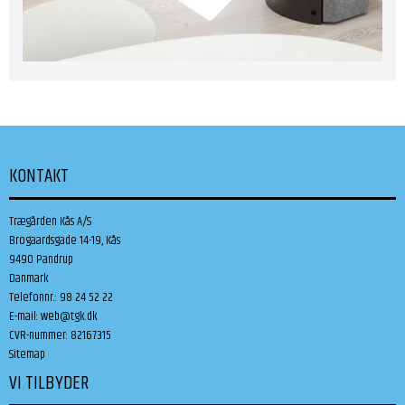
KONTAKT
Trægården Kås A/S
Brogaardsgade 14-19, Kås
9490 Pandrup
Danmark
Telefonnr.
:
98 24 52 22
E-mail
:
web@tgk.dk
CVR-nummer
:
82167315
Sitemap
VI TILBYDER