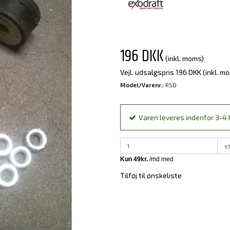
196 DKK
(inkl. moms)
Vejl. udsalgspris 196 DKK
(inkl. m
Model/Varenr.:
RSD
Varen leveres indenfor 3-4 h
s
Tilføj til ønskeliste