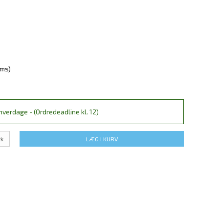
oms)
verdage - (Ordredeadline kl. 12)
tk
LÆG I KURV