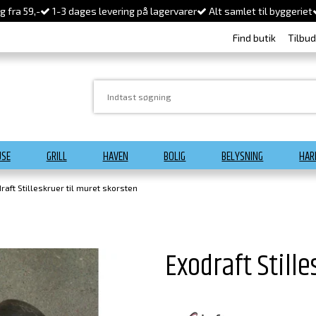
 fra 59,-
1-3 dages levering på lagervarer
Alt samlet til byggeriet
Find butik
Tilbu
USE
GRILL
HAVEN
BOLIG
BELYSNING
HAR
raft Stilleskruer til muret skorsten
Exodraft Still