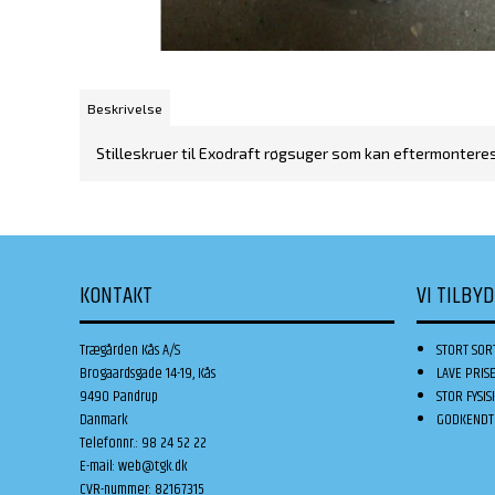
Beskrivelse
Stilleskruer til Exodraft røgsuger som kan eftermonteres,
KONTAKT
VI TILBY
Trægården Kås A/S
STORT SOR
Brogaardsgade 14-19, Kås
LAVE PRIS
9490 Pandrup
STOR FYSIS
Danmark
GODKENDT 
Telefonnr.
:
98 24 52 22
E-mail
:
web@tgk.dk
CVR-nummer
:
82167315