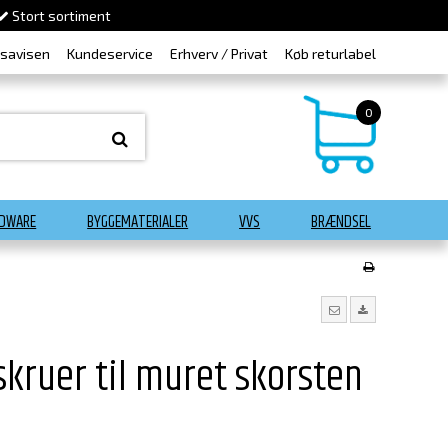
Stort sortiment
dsavisen
Kundeservice
Erhverv / Privat
Køb returlabel
0
DWARE
BYGGEMATERIALER
VVS
BRÆNDSEL
eskruer til muret skorsten