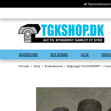
Hjemmelevering
BRÆNDEOVNE
BEKLÆDNING
GULVE
DRIVH
Forside
/
Shop
/
Brændeovne
/
Røgsuger fra EXODRAFT
/
Exod