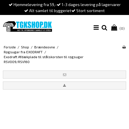
Hjemmelevering fra 59,-
1-3 dages levering på lagervarer
Alt samlet til byggeriet
Stort sortiment
(0)
Forside
/
Shop
/
Brændeovne
/
Røgsuger fra EXODRAFT
/
Exodraft Afdækplade til stålskorsten til røgsuger
RSV009/RSV160