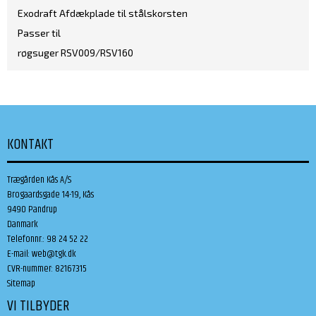
Exodraft Afdækplade til stålskorsten
Passer til
røgsuger RSV009/RSV160
KONTAKT
Trægården Kås A/S
Brogaardsgade 14-19, Kås
9490 Pandrup
Danmark
Telefonnr.
:
98 24 52 22
E-mail
:
web@tgk.dk
CVR-nummer
:
82167315
Sitemap
VI TILBYDER