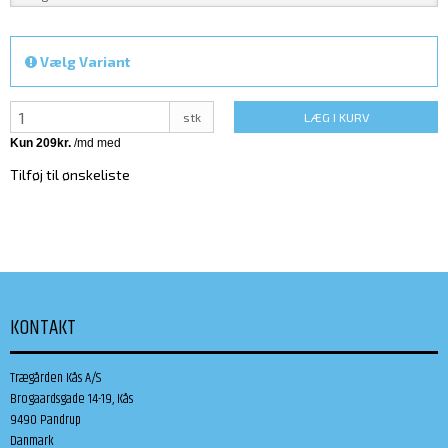
Vælg Variant
stk
LÆG I KURV
Tilføj til ønskeliste
KONTAKT
Trægården Kås A/S
Brogaardsgade 14-19, Kås
9490 Pandrup
Danmark