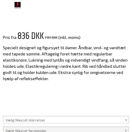
836 DKK
1.161 DKK
Pris fra
(inkl. moms)
Specielt designet og figursyet til damer. Åndbar, vind- og vandtæt
med tapede sømme. Aftagelig foret hætte med regulerbar
elastiksnøre. Lukning med lynlås og indvendigt vindfang, så vinden
holdes ude. Elastikregulering i nedre kant. Rib ved håndled slutter
godt til og holder kulden ude. Ekstra synlig for omgivelserne ved
hjælp af reflekseffekter.
Vælg Mascot størrelser
Vælg Mascot farvekoder