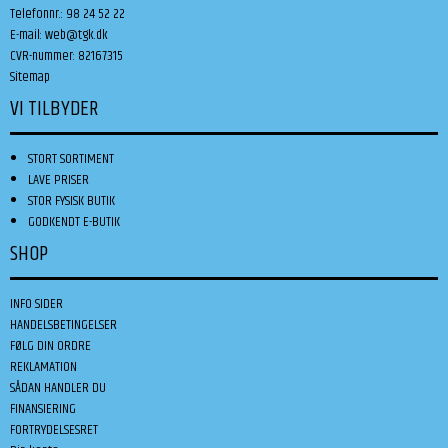
Telefonnr.
:
98 24 52 22
E-mail
:
web@tgk.dk
CVR-nummer
:
82167315
Sitemap
VI TILBYDER
STORT SORTIMENT
LAVE PRISER
STOR FYSISK BUTIK
GODKENDT E-BUTIK
SHOP
INFO SIDER
HANDELSBETINGELSER
FØLG DIN ORDRE
REKLAMATION
SÅDAN HANDLER DU
FINANSIERING
FORTRYDELSESRET