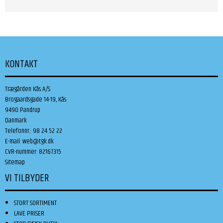
KONTAKT
Trægården Kås A/S
Brogaardsgade 14-19, Kås
9490 Pandrup
Danmark
Telefonnr.
:
98 24 52 22
E-mail
:
web@tgk.dk
CVR-nummer
:
82167315
Sitemap
VI TILBYDER
STORT SORTIMENT
LAVE PRISER