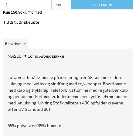
stk
LÆG I KURV
Tilføj til ønskeliste
Beskrivelse
MASCOT® Como Arbejdsjakke
Tofarvet. Tonålssømme på ærmer og trenålssømme i siden.
Lukning med lynlås og vindfang med trykknapper. Brystlomme
med klap og trykknap. Telefonbrystlomme med regulerbar klap
og penlomme. Forlommer. Inderlomme med lynlås. Ærmelomme
med lynlukning. Linning Stofkvaliteten 430 opfylder kravene
efter UV Standard 801.
65% polyester/35% bomuld