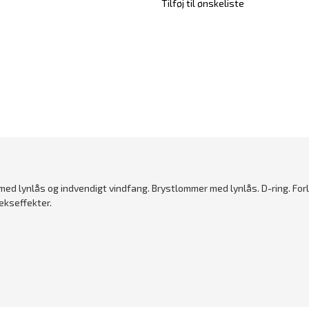
Tilføj til ønskeliste
med lynlås og indvendigt vindfang. Brystlommer med lynlås. D-ring. Fo
lekseffekter.