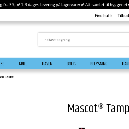
 fra 59,-
1-3 dages levering på lagervarer
Alt samlet til byggeriet
Find butik
Tilbu
USE
GRILL
HAVEN
BOLIG
BELYSNING
HAR
ll Jakke
Mascot® Tampa