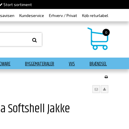
Stort sortiment
dsavisen
Kundeservice
Erhverv / Privat
Køb returlabel
0
DWARE
BYGGEMATERIALER
VVS
BRÆNDSEL
 Softshell Jakke