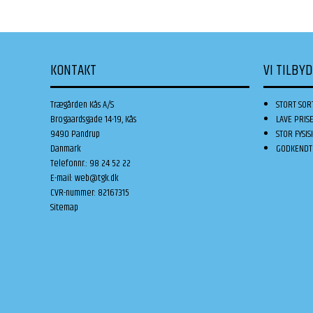
KONTAKT
VI TILBY
Trægården Kås A/S
STORT SOR
Brogaardsgade 14-19, Kås
LAVE PRIS
9490 Pandrup
STOR FYSIS
Danmark
GODKENDT 
Telefonnr.
:
98 24 52 22
E-mail
:
web@tgk.dk
CVR-nummer
:
82167315
Sitemap