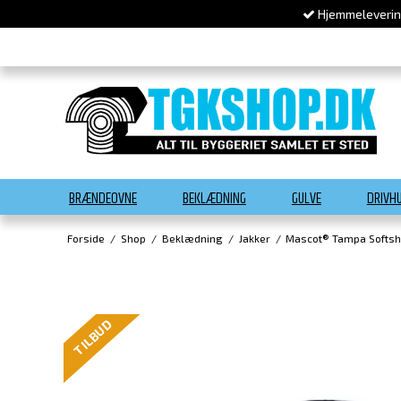
Hjemmelevering
BRÆNDEOVNE
BEKLÆDNING
GULVE
DRIVH
Forside
/
Shop
/
Beklædning
/
Jakker
/
Mascot® Tampa Softshe
TILBUD