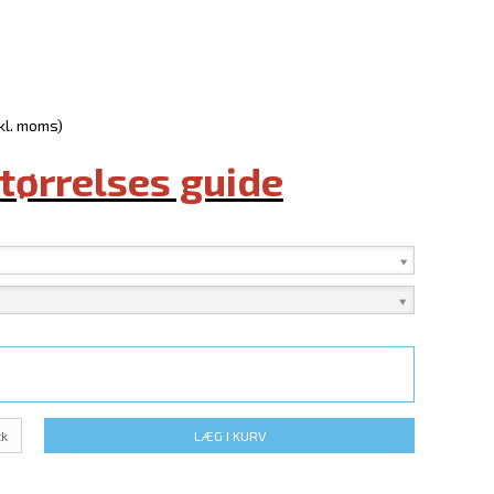
nkl. moms)
størrelses guide
tk
LÆG I KURV