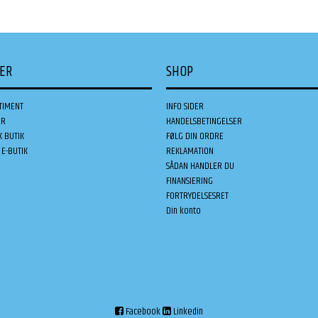
DER
SHOP
TIMENT
INFO SIDER
ER
HANDELSBETINGELSER
K BUTIK
FØLG DIN ORDRE
E-BUTIK
REKLAMATION
SÅDAN HANDLER DU
FINANSIERING
FORTRYDELSESRET
Din konto
Facebook
Linkedin