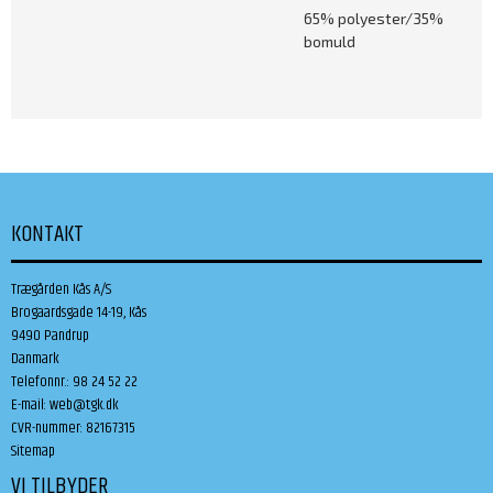
65% polyester/35%
bomuld
KONTAKT
Trægården Kås A/S
Brogaardsgade 14-19, Kås
9490 Pandrup
Danmark
Telefonnr.
:
98 24 52 22
E-mail
:
web@tgk.dk
CVR-nummer
:
82167315
Sitemap
VI TILBYDER