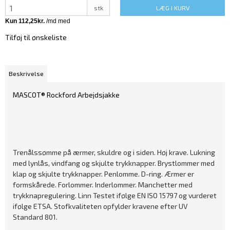
stk
LÆG I KURV
Tilføj til ønskeliste
Beskrivelse
MASCOT® Rockford Arbejdsjakke
Trenålssømme på ærmer, skuldre og i siden. Høj krave. Lukning
med lynlås, vindfang og skjulte trykknapper. Brystlommer med
klap og skjulte trykknapper. Penlomme. D-ring. Ærmer er
formskårede. Forlommer. Inderlommer. Manchetter med
trykknapregulering. Linn Testet ifølge EN ISO 15797 og vurderet
ifølge ETSA. Stofkvaliteten opfylder kravene efter UV
Standard 801.