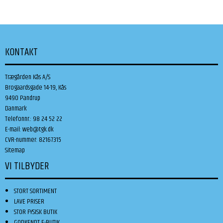
KONTAKT
Trægården Kås A/S
Brogaardsgade 14-19, Kås
9490 Pandrup
Danmark
Telefonnr.
:
98 24 52 22
E-mail
:
web@tgk.dk
CVR-nummer
:
82167315
Sitemap
VI TILBYDER
STORT SORTIMENT
LAVE PRISER
STOR FYSISK BUTIK
GODKENDT E-BUTIK