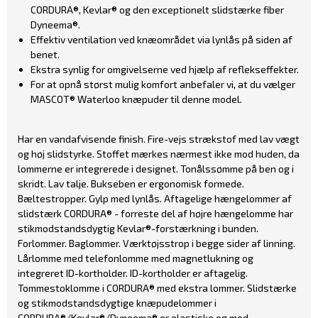
CORDURA®, Kevlar® og den exceptionelt slidstærke fiber
Dyneema®.
Effektiv ventilation ved knæområdet via lynlås på siden af
benet.
Ekstra synlig for omgivelserne ved hjælp af reflekseffekter.
For at opnå størst mulig komfort anbefaler vi, at du vælger
MASCOT® Waterloo knæpuder til denne model.
Har en vandafvisende finish. Fire-vejs strækstof med lav vægt
og høj slidstyrke. Stoffet mærkes nærmest ikke mod huden, da
lommerne er integrerede i designet. Tonålssømme på ben og i
skridt. Lav talje. Bukseben er ergonomisk formede.
Bæltestropper. Gylp med lynlås. Aftagelige hængelommer af
slidstærk CORDURA® - forreste del af højre hængelomme har
stikmodstandsdygtig Kevlar®-forstærkning i bunden.
Forlommer. Baglommer. Værktøjsstrop i begge sider af linning.
Lårlomme med telefonlomme med magnetlukning og
integreret ID-kortholder. ID-kortholder er aftagelig.
Tommestoklomme i CORDURA® med ekstra lommer. Slidstærke
og stikmodstandsdygtige knæpudelommer i
CORDURA®/Kevlar®/Dyneema® er elastiske og med