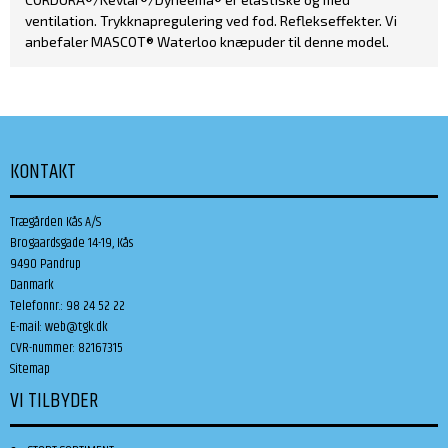
ventilation. Trykknapregulering ved fod. Reflekseffekter. Vi
anbefaler MASCOT® Waterloo knæpuder til denne model.
KONTAKT
Trægården Kås A/S
Brogaardsgade 14-19, Kås
9490 Pandrup
Danmark
Telefonnr.
:
98 24 52 22
E-mail
:
web@tgk.dk
CVR-nummer
:
82167315
Sitemap
VI TILBYDER