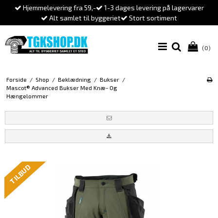
Hjemmelevering fra 59,-
1-3 dages levering på lagervarer
Alt samlet til byggeriet
Stort sortiment
(0)
Forside
/
Shop
/
Beklædning
/
Bukser
/
Mascot® Advanced Bukser Med Knæ- Og
Hængelommer
TILBUD