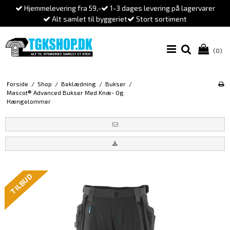
Hjemmelevering fra 59,-
1-3 dages levering på lagervarer
Alt samlet til byggeriet
Stort sortiment
(0)
Forside
/
Shop
/
Beklædning
/
Bukser
/
Mascot® Advanced Bukser Med Knæ- Og
Hængelommer
TILBUD