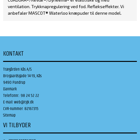
ventilation. Trykknapregulering ved fod. Reflekseffekter. Vi
anbefaler MASCOT® Waterloo knæpuder til denne model.
KONTAKT
Trægården Kås A/S
Brogaardsgade 14-19, Kås
9490 Pandrup
Danmark
Telefonnr.
:
98 24 52 22
E-mail
:
web@tgk.dk
CVR-nummer
:
82167315
Sitemap
VI TILBYDER