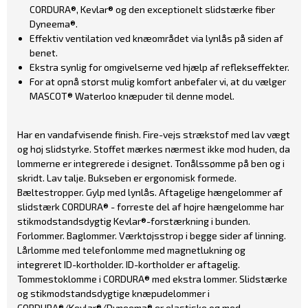
CORDURA®, Kevlar® og den exceptionelt slidstærke fiber
Dyneema®.
Effektiv ventilation ved knæområdet via lynlås på siden af
benet.
Ekstra synlig for omgivelserne ved hjælp af reflekseffekter.
For at opnå størst mulig komfort anbefaler vi, at du vælger
MASCOT® Waterloo knæpuder til denne model.
Har en vandafvisende finish. Fire-vejs strækstof med lav vægt
og høj slidstyrke. Stoffet mærkes nærmest ikke mod huden, da
lommerne er integrerede i designet. Tonålssømme på ben og i
skridt. Lav talje. Bukseben er ergonomisk formede.
Bæltestropper. Gylp med lynlås. Aftagelige hængelommer af
slidstærk CORDURA® - forreste del af højre hængelomme har
stikmodstandsdygtig Kevlar®-forstærkning i bunden.
Forlommer. Baglommer. Værktøjsstrop i begge sider af linning.
Lårlomme med telefonlomme med magnetlukning og
integreret ID-kortholder. ID-kortholder er aftagelig.
Tommestoklomme i CORDURA® med ekstra lommer. Slidstærke
og stikmodstandsdygtige knæpudelommer i
CORDURA®/Kevlar®/Dyneema® er elastiske og med