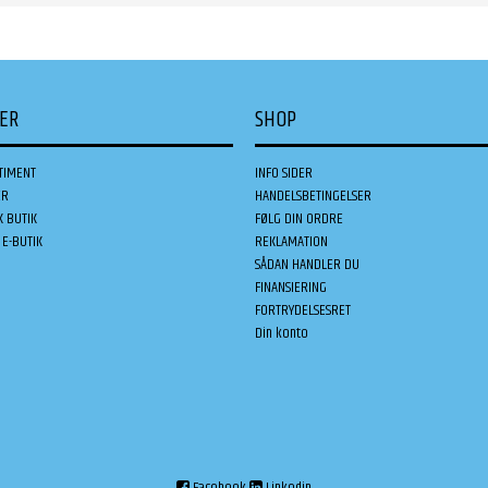
DER
SHOP
TIMENT
INFO SIDER
ER
HANDELSBETINGELSER
K BUTIK
FØLG DIN ORDRE
E-BUTIK
REKLAMATION
SÅDAN HANDLER DU
FINANSIERING
FORTRYDELSESRET
Din konto
Facebook
Linkedin