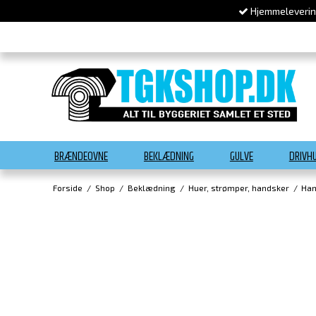
Hjemmelevering
BRÆNDEOVNE
BEKLÆDNING
GULVE
DRIVH
Forside
/
Shop
/
Beklædning
/
Huer, strømper, handsker
/
Han