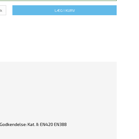
tk
LÆG I KURV
. Godkendelse: Kat. II: EN420 EN388