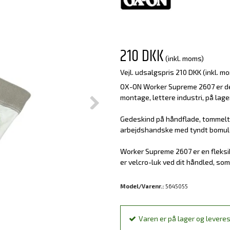
210 DKK
(inkl. moms)
Vejl. udsalgspris 210 DKK
(inkl. m
OX-ON Worker Supreme 2607 er den
montage, lettere industri, på lager
Gedeskind på håndflade, tommeltot
arbejdshandske med tyndt bomuld
Worker Supreme 2607 er en fleksi
er velcro-luk ved dit håndled, so
Model/Varenr.:
5645055
Varen er på lager og leveres