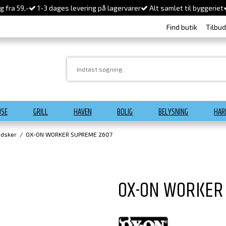
 fra 59,-
1-3 dages levering på lagervarer
Alt samlet til byggeriet
Find butik
Tilbu
USE
GRILL
HAVEN
BOLIG
BELYSNING
HAR
dsker
/
OX-ON WORKER SUPREME 2607
OX-ON WORKER