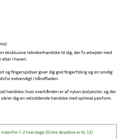
oms)
 eksklusive teknikerhandske til dig, der fx arbejder med
 eller i haven.
 og fingerspidser giver dig god fingerføling og en smidig
sfor indvendigt i håndfladen.
bel handske, hvor overhånden er af nylon/polyester, og der
m sikrer dig en velsiddende handske med optimal pasform.
 indenfor 1-2 hverdage (Ordre deadline er kl. 12)