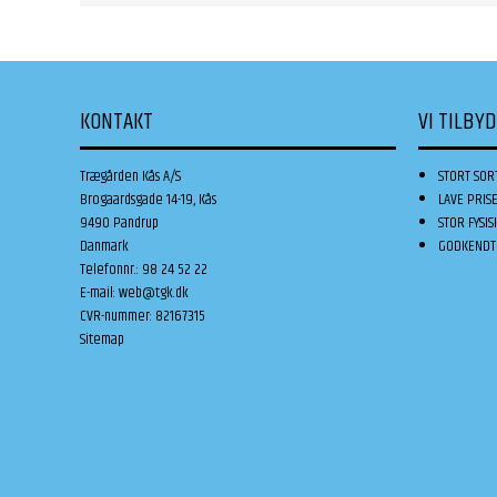
KONTAKT
VI TILBY
Trægården Kås A/S
STORT SOR
Brogaardsgade 14-19, Kås
LAVE PRIS
9490 Pandrup
STOR FYSIS
Danmark
GODKENDT 
Telefonnr.
:
98 24 52 22
E-mail
:
web@tgk.dk
CVR-nummer
:
82167315
Sitemap