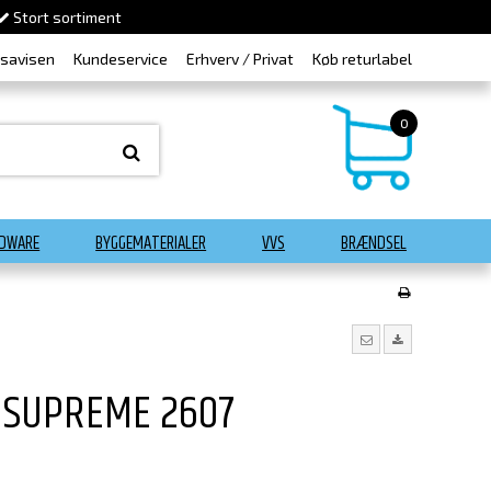
Stort sortiment
dsavisen
Kundeservice
Erhverv / Privat
Køb returlabel
0
DWARE
BYGGEMATERIALER
VVS
BRÆNDSEL
 SUPREME 2607