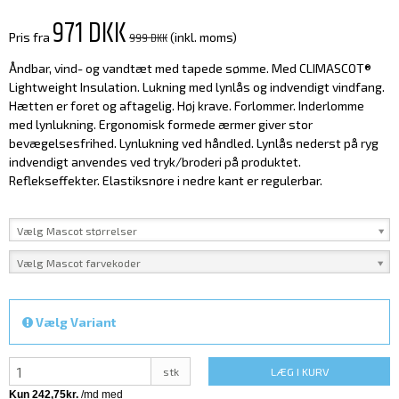
971 DKK
999 DKK
Pris fra
(inkl. moms)
Åndbar, vind- og vandtæt med tapede sømme. Med CLIMASCOT®
Lightweight Insulation. Lukning med lynlås og indvendigt vindfang.
Hætten er foret og aftagelig. Høj krave. Forlommer. Inderlomme
med lynlukning. Ergonomisk formede ærmer giver stor
bevægelsesfrihed. Lynlukning ved håndled. Lynlås nederst på ryg
indvendigt anvendes ved tryk/broderi på produktet.
Reflekseffekter. Elastiksnøre i nedre kant er regulerbar.
Vælg Mascot størrelser
Vælg Mascot farvekoder
Vælg Variant
stk
LÆG I KURV