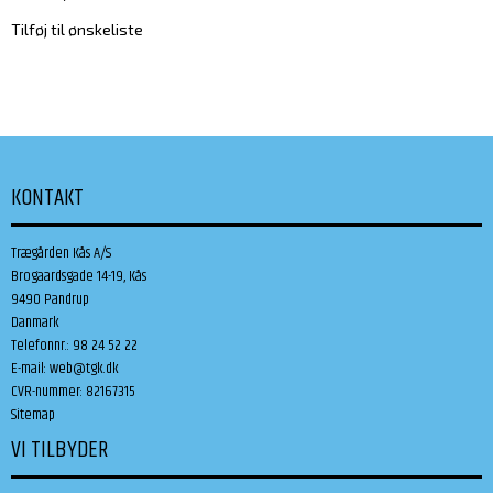
Tilføj til ønskeliste
KONTAKT
Trægården Kås A/S
Brogaardsgade 14-19, Kås
9490 Pandrup
Danmark
Telefonnr.
:
98 24 52 22
E-mail
:
web@tgk.dk
CVR-nummer
:
82167315
Sitemap
VI TILBYDER