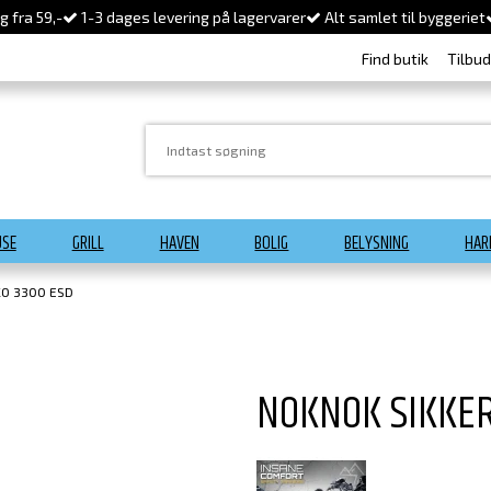
 fra 59,-
1-3 dages levering på lagervarer
Alt samlet til byggeriet
Find butik
Tilbu
USE
GRILL
HAVEN
BOLIG
BELYSNING
HAR
O 3300 ESD
NOKNOK SIKKE