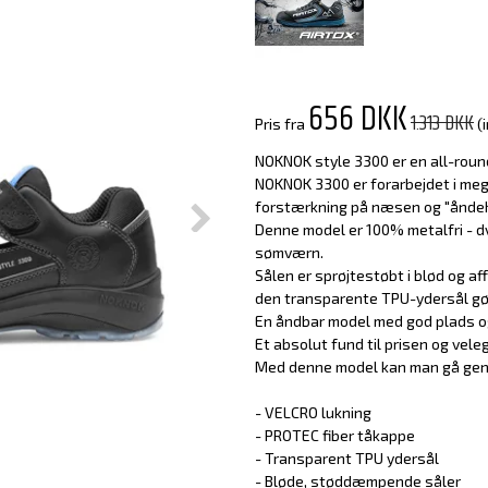
656 DKK
1.313 DKK
Pris fra
(
NOKNOK style 3300 er en all-round
NOKNOK 3300 er forarbejdet i meg
forstærkning på næsen og "åndehul
Denne model er 100% metalfri - dv
sømværn.
Sålen er sprøjtestøbt i blød og a
den transparente TPU-ydersål gør,
En åndbar model med god plads o
Et absolut fund til prisen og vele
Med denne model kan man gå genn
- VELCRO lukning
- PROTEC fiber tåkappe
- Transparent TPU ydersål
- Bløde, støddæmpende såler