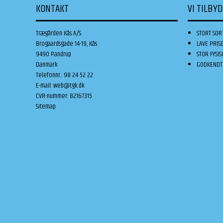
KONTAKT
VI TILBY
Trægården Kås A/S
STORT SOR
Brogaardsgade 14-19, Kås
LAVE PRIS
9490 Pandrup
STOR FYSIS
Danmark
GODKENDT 
Telefonnr.
:
98 24 52 22
E-mail
:
web@tgk.dk
CVR-nummer
:
82167315
Sitemap