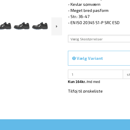
- Kevlar sømværn
- Meget bred pasform
- Str.: 36-47
- EN ISO 20345 S1-P SRC ESD
Vælg Skostørrelser
Vælg Variant
s
Tilføj til ønskeliste