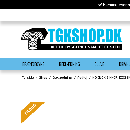
Hjemmelevering
BRÆNDEOVNE
BEKLÆDNING
GULVE
DRIVH
Forside
/
Shop
/
Beklædning
/
Fodtøj
/
NOKNOK SIKKERHEDSSK
TILBUD