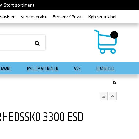
Stort sortiment
dsavisen
Kundeservice
Erhverv / Privat
Køb returlabel
0
DWARE
BYGGEMATERIALER
VVS
BRÆNDSEL
RHEDSSKO 3300 ESD