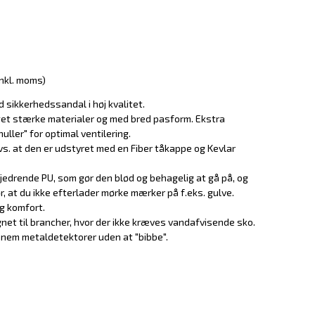
inkl. moms)
 sikkerhedssandal i høj kvalitet.
et stærke materialer og med bred pasform. Ekstra
ler" for optimal ventilering.
s. at den er udstyret med en Fiber tåkappe og Kevlar
ffjedrende PU, som gør den blød og behagelig at gå på, og
 at du ikke efterlader mørke mærker på f.eks. gulve.
g komfort.
gnet til brancher, hvor der ikke kræves vandafvisende sko.
em metaldetektorer uden at "bibbe".