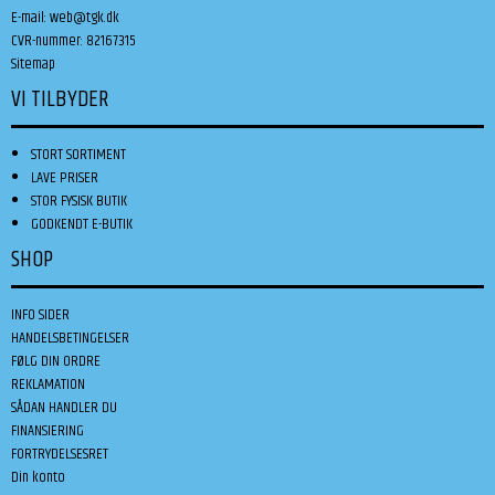
E-mail
:
web@tgk.dk
CVR-nummer
:
82167315
Sitemap
VI TILBYDER
STORT SORTIMENT
LAVE PRISER
STOR FYSISK BUTIK
GODKENDT E-BUTIK
SHOP
INFO SIDER
HANDELSBETINGELSER
FØLG DIN ORDRE
REKLAMATION
SÅDAN HANDLER DU
FINANSIERING
FORTRYDELSESRET
Din konto