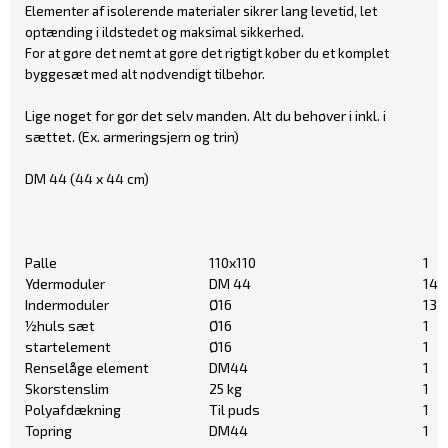
Elementer af isolerende materialer sikrer lang levetid, let
optænding i ildstedet og maksimal sikkerhed.
For at gøre det nemt at gøre det rigtigt køber du et komplet
byggesæt med alt nødvendigt tilbehør.
Lige noget for gør det selv manden. Alt du behøver i inkl. i
sættet. (Ex. armeringsjern og trin)
DM 44 (44 x 44 cm)
Palle
110x110
1
Ydermoduler
DM 44
14
Indermoduler
Ø16
13
½huls sæt
Ø16
1
startelement
Ø16
1
Renselåge element
DM44
1
Skorstenslim
25 kg
1
Polyafdækning
Til puds
1
Topring
DM44
1