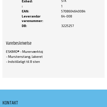
STK
Enhed:
:
1
EAN:
5708604640084
Leverandør
64-008
varenummer:
DB:
3225257
Varebeskrivelse
ESKIMO® - Murerværktøj
- Murstenstang, lakeret
- Indstilleligt til 8 sten
KONTAKT