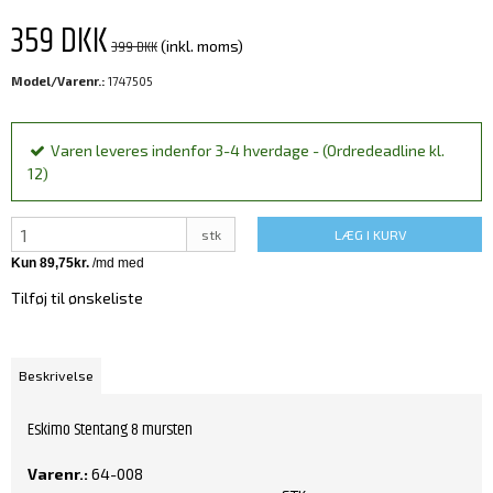
359 DKK
399 DKK
(inkl. moms)
Model/Varenr.:
1747505
Varen leveres indenfor 3-4 hverdage - (Ordredeadline kl.
12)
stk
LÆG I KURV
Tilføj til ønskeliste
Beskrivelse
Eskimo Stentang 8 mursten
Varenr.:
64-008