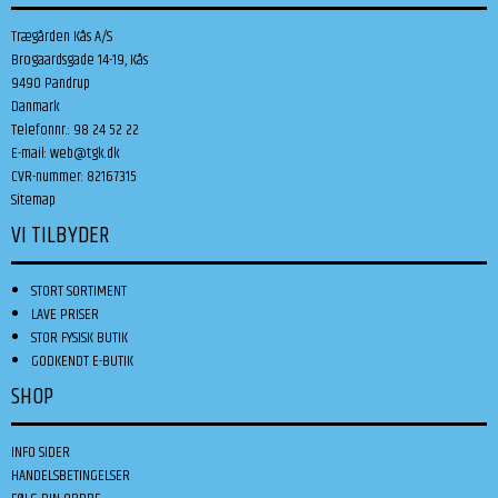
Trægården Kås A/S
Brogaardsgade 14-19, Kås
9490 Pandrup
Danmark
Telefonnr.
:
98 24 52 22
E-mail
:
web@tgk.dk
CVR-nummer
:
82167315
Sitemap
VI TILBYDER
STORT SORTIMENT
LAVE PRISER
STOR FYSISK BUTIK
GODKENDT E-BUTIK
SHOP
INFO SIDER
HANDELSBETINGELSER