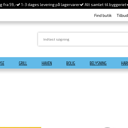
 fra 59,-
1-3 dages levering på lagervarer
Alt samlet til byggeriet
Find butik
Tilbu
USE
GRILL
HAVEN
BOLIG
BELYSNING
HAR