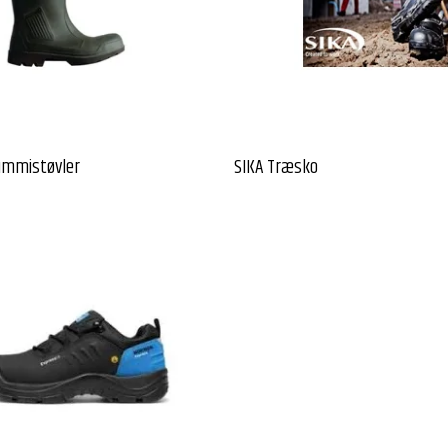
ummistøvler
SIKA Træsko