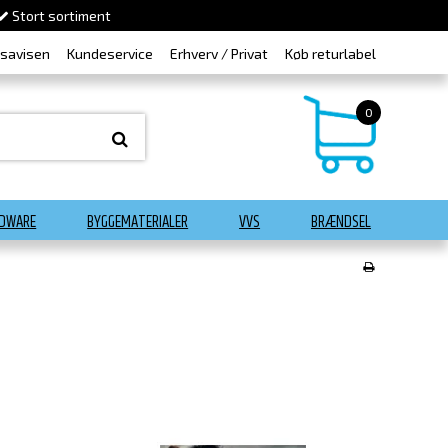
Stort sortiment
dsavisen
Kundeservice
Erhverv / Privat
Køb returlabel
0
DWARE
BYGGEMATERIALER
VVS
BRÆNDSEL