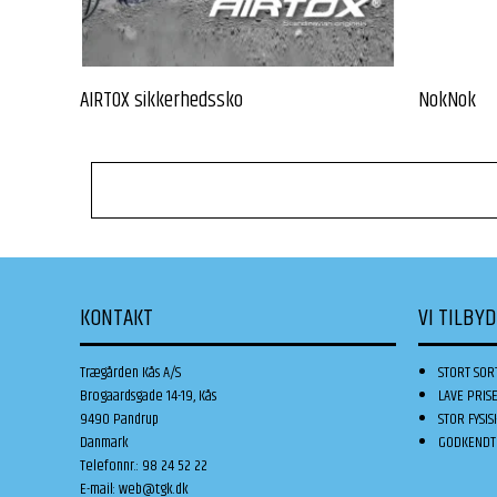
AIRTOX sikkerhedssko
NokNok
KONTAKT
VI TILBY
Trægården Kås A/S
STORT SOR
Brogaardsgade 14-19, Kås
LAVE PRIS
9490 Pandrup
STOR FYSIS
Danmark
GODKENDT 
Telefonnr.
:
98 24 52 22
E-mail
:
web@tgk.dk