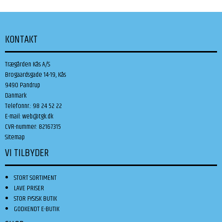
KONTAKT
Trægården Kås A/S
Brogaardsgade 14-19, Kås
9490 Pandrup
Danmark
Telefonnr.
:
98 24 52 22
E-mail
:
web@tgk.dk
CVR-nummer
:
82167315
Sitemap
VI TILBYDER
STORT SORTIMENT
LAVE PRISER
STOR FYSISK BUTIK
GODKENDT E-BUTIK