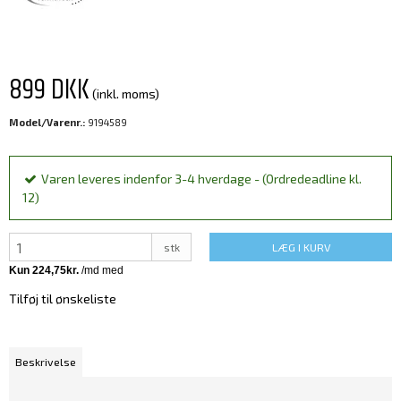
899 DKK
(inkl. moms)
Model/Varenr.:
9194589
Varen leveres indenfor 3-4 hverdage - (Ordredeadline kl.
12)
stk
LÆG I KURV
Tilføj til ønskeliste
Beskrivelse