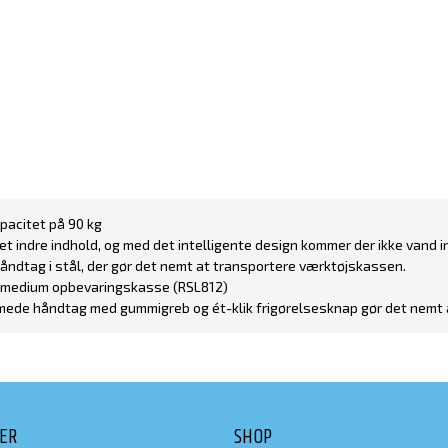
pacitet på 90 kg
et indre indhold, og med det intelligente design kommer der ikke vand i
håndtag i stål, der gør det nemt at transportere værktøjskassen.
en medium opbevaringskasse (RSL812)
mede håndtag med gummigreb og ét-klik frigørelsesknap gør det nemt a
DER
SHOP