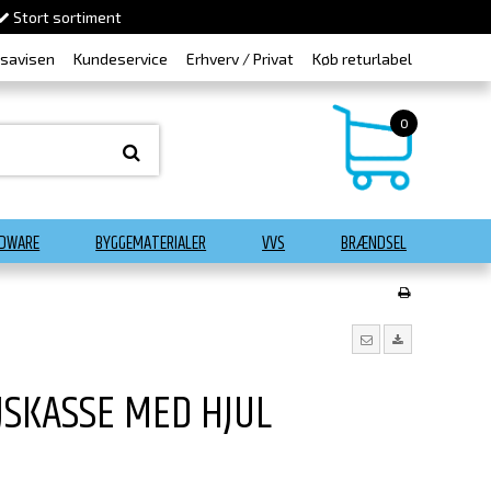
Stort sortiment
dsavisen
Kundeservice
Erhverv / Privat
Køb returlabel
0
DWARE
BYGGEMATERIALER
VVS
BRÆNDSEL
JSKASSE MED HJUL