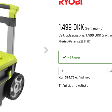
1.499 DKK
(inkl. moms)
Vejl. udsalgspris 1.499 DKK
(inkl.
Model/Varenr.:
2354517
På lager
s
Tilføj til ønskeliste