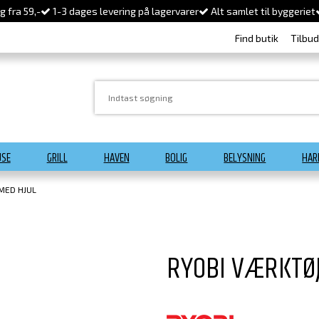
 fra 59,-
1-3 dages levering på lagervarer
Alt samlet til byggeriet
Find butik
Tilbu
USE
GRILL
HAVEN
BOLIG
BELYSNING
HAR
MED HJUL
RYOBI VÆRKTØ