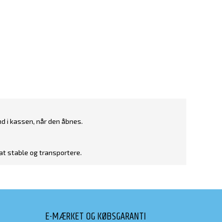
nd i kassen, når den åbnes.
t stable og transportere.
E-MÆRKET OG KØBSGARANTI