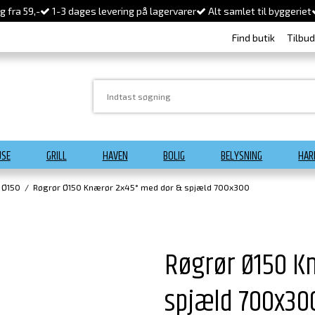
 fra 59,-
1-3 dages levering på lagervarer
Alt samlet til byggeriet
Find butik
Tilbu
USE
GRILL
HAVEN
BOLIG
BELYSNING
HAR
 Ø150
/
Røgrør Ø150 Knærør 2x45° med dør & spjæld 700x300
Røgrør Ø150 K
spjæld 700x30