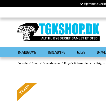
Hjemmelevering
BRÆNDEOVNE
BEKLÆDNING
GULVE
DRIVH
Forside
/
Shop
/
Brændeovne
/
Røgrør til brændeovn
/
Røgrør
TILBUD