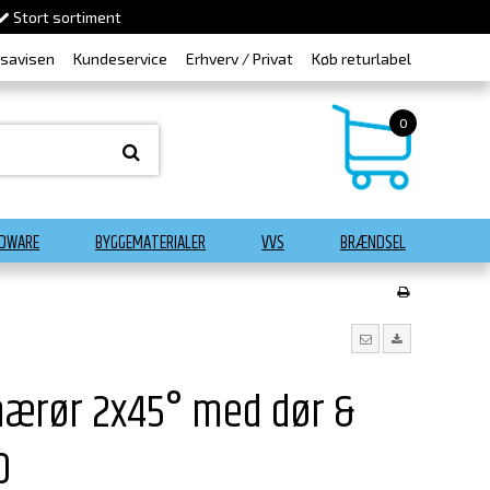
Stort sortiment
dsavisen
Kundeservice
Erhverv / Privat
Køb returlabel
0
DWARE
BYGGEMATERIALER
VVS
BRÆNDSEL
nærør 2x45° med dør &
0