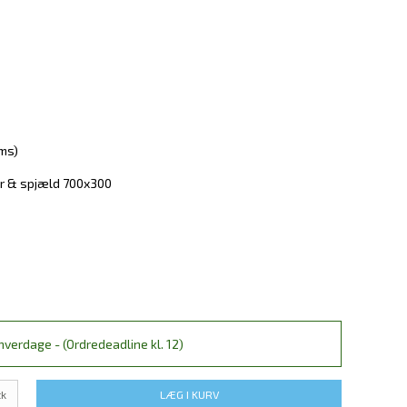
oms)
r & spjæld 700x300
verdage - (Ordredeadline kl. 12)
tk
LÆG I KURV