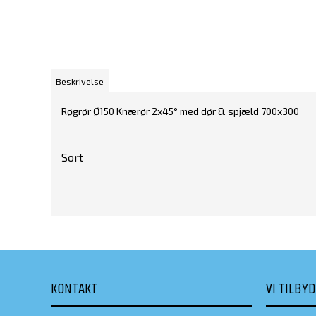
Beskrivelse
Røgrør Ø150 Knærør 2x45° med dør & spjæld 700x300
Sort
KONTAKT
VI TILBY