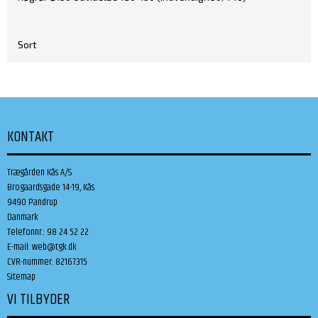
Sort
KONTAKT
Trægården Kås A/S
Brogaardsgade 14-19, Kås
9490 Pandrup
Danmark
Telefonnr.
:
98 24 52 22
E-mail
:
web@tgk.dk
CVR-nummer
:
82167315
Sitemap
VI TILBYDER