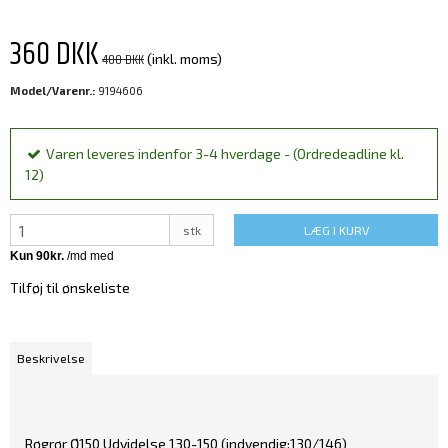
360 DKK
400 DKK
(inkl. moms)
Model/Varenr.:
9194606
Varen leveres indenfor 3-4 hverdage - (Ordredeadline kl.
12)
stk
LÆG I KURV
Tilføj til ønskeliste
Beskrivelse
Røgrør Ø150 Udvidelse 130-150 (indvendig:130/146)