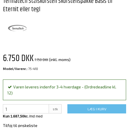
Termatech Stålskorsten Skorstenspakke Basis til
Eternit eller tegl
6.750 DKK
7.750 DKK
(inkl. moms)
Model/Varenr.:
75-410
Varen leveres indenfor 3-4 hverdage - (Ordredeadline kl.
12)
stk
LÆG I KURV
Tilføj til ønskeliste