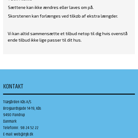
Sættene kan ikke ændres eller laves om på.
Skorstenen kan forlænges ved tilkøb af ekstra længder.
Vi kan altid sammensætte et tilbud netop til dig hvis ovenstå
ende tilbud ikke lige passer til dit hus.
KONTAKT
Trægården Kås A/S
Brogaardsgade 14-19, Kås
9490 Pandrup
Danmark
Telefonnr.
:
98 24 52 22
E-mail
:
web@tgk.dk