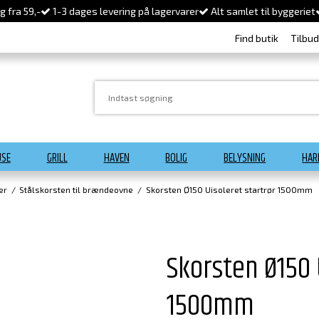
 fra 59,-
1-3 dages levering på lagervarer
Alt samlet til byggeriet
Find butik
Tilbu
USE
GRILL
HAVEN
BOLIG
BELYSNING
HAR
er
/
Stålskorsten til brændeovne
/
Skorsten Ø150 Uisoleret startrør 1500mm
Skorsten Ø150 
1500mm