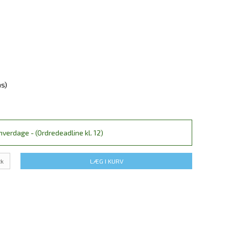
ms)
verdage - (Ordredeadline kl. 12)
tk
LÆG I KURV