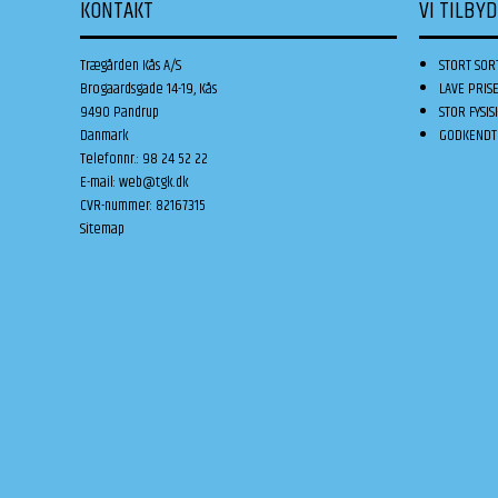
KONTAKT
VI TILBY
Trægården Kås A/S
STORT SOR
Brogaardsgade 14-19, Kås
LAVE PRIS
9490 Pandrup
STOR FYSIS
Danmark
GODKENDT 
Telefonnr.
:
98 24 52 22
E-mail
:
web@tgk.dk
CVR-nummer
:
82167315
Sitemap