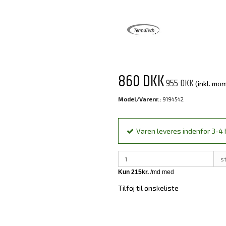
860 DKK
955 DKK
(inkl. mo
Model/Varenr.:
9194542
Varen leveres indenfor 3-4 h
s
Tilføj til ønskeliste