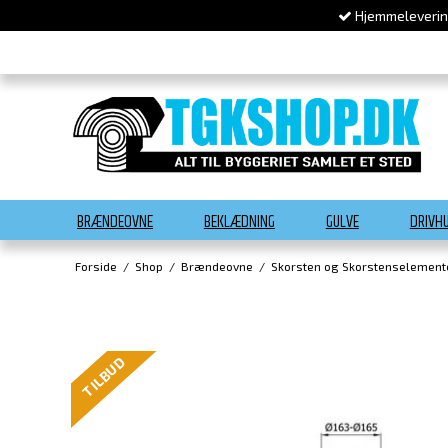
Hjemmelevering
BRÆNDEOVNE
BEKLÆDNING
GULVE
DRIVH
Forside
/
Shop
/
Brændeovne
/
Skorsten og Skorstenselement
TILBUD