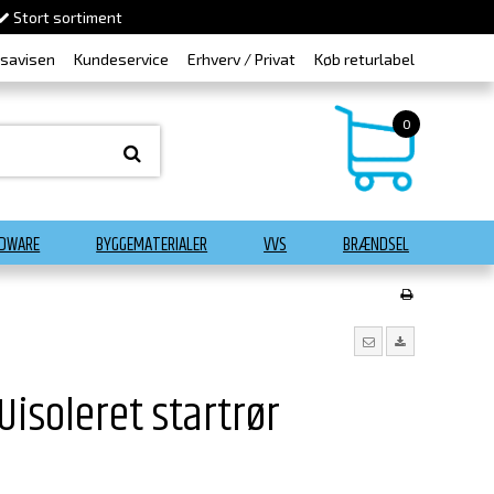
Stort sortiment
dsavisen
Kundeservice
Erhverv / Privat
Køb returlabel
0
DWARE
BYGGEMATERIALER
VVS
BRÆNDSEL
Uisoleret startrør