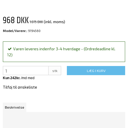
968 DKK
1.075 DKK
(inkl. moms)
Model/Varenr.:
9194560
Varen leveres indenfor 3-4 hverdage - (Ordredeadline kl.
12)
stk
LÆG I KURV
Tilføj til ønskeliste
Beskrivelse