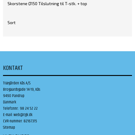
Skorstene Ø150 Tilslutning til T-stk. + top
Sort
KONTAKT
Trægården Kås A/S
Brogaardsgade 14-19, Kås
9490 Pandrup
Danmark
Telefonnr.
:
98 24 52 22
E-mail
:
web@tgk.dk
CVR-nummer
:
82167315
Sitemap