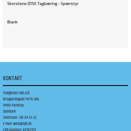
Skorstene Ø150 Tagbæring - Spærstyr
Blank
KONTAKT
Trægården Kås A/S
Brogaardsgade 14-19, Kås
9490 Pandrup
Danmark
Telefonnr.
:
98 24 52 22
E-mail
:
web@tgk.dk
CVR-nummer
:
82167315