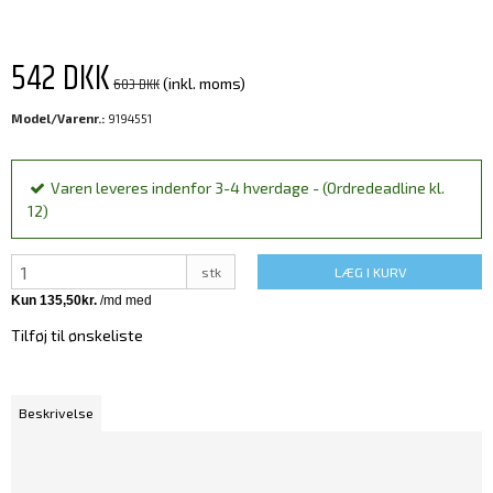
542 DKK
603 DKK
(inkl. moms)
Model/Varenr.:
9194551
Varen leveres indenfor 3-4 hverdage - (Ordredeadline kl.
12)
stk
LÆG I KURV
Tilføj til ønskeliste
Beskrivelse