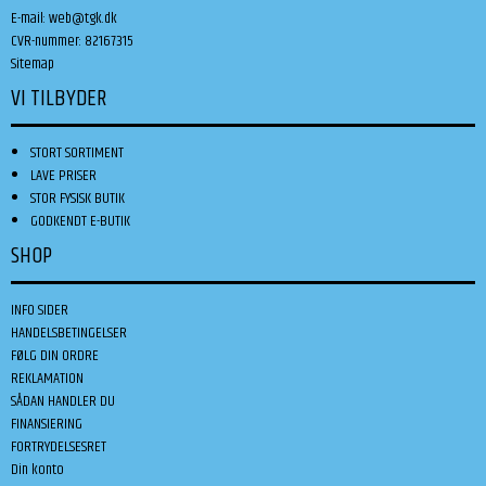
E-mail
:
web@tgk.dk
CVR-nummer
:
82167315
Sitemap
VI TILBYDER
STORT SORTIMENT
LAVE PRISER
STOR FYSISK BUTIK
GODKENDT E-BUTIK
SHOP
INFO SIDER
HANDELSBETINGELSER
FØLG DIN ORDRE
REKLAMATION
SÅDAN HANDLER DU
FINANSIERING
FORTRYDELSESRET
Din konto