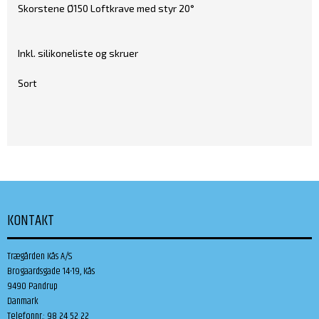
Skorstene Ø150 Loftkrave med styr 20°
Inkl. silikoneliste og skruer
Sort
KONTAKT
Trægården Kås A/S
Brogaardsgade 14-19, Kås
9490 Pandrup
Danmark
Telefonnr.
:
98 24 52 22