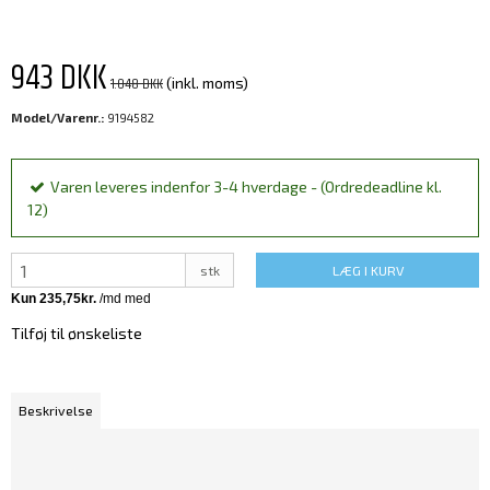
943 DKK
1.048 DKK
(inkl. moms)
Model/Varenr.:
9194582
Varen leveres indenfor 3-4 hverdage - (Ordredeadline kl.
12)
stk
LÆG I KURV
Tilføj til ønskeliste
Beskrivelse