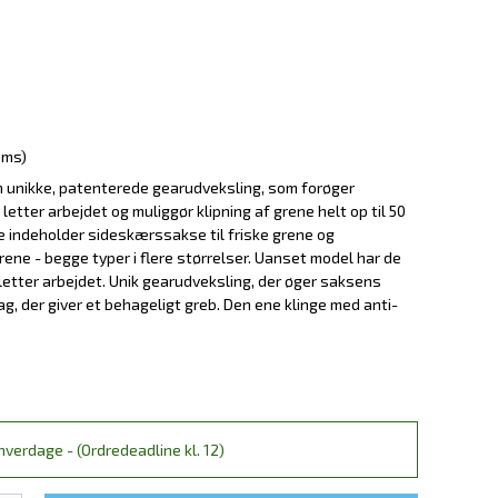
oms)
n unikke, patenterede gearudveksling, som forøger
 letter arbejdet og muliggør klipning af grene helt op til 50
 indeholder sideskærssakse til friske grene og
ene - begge typer i flere størrelser. Uanset model har de
 letter arbejdet. Unik gearudveksling, der øger saksens
g, der giver et behageligt greb. Den ene klinge med anti-
verdage - (Ordredeadline kl. 12)