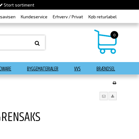
Stort sortiment
dsavisen
Kundeservice
Erhverv / Privat
Køb returlabel
0
DWARE
BYGGEMATERIALER
VVS
BRÆNDSEL
GRENSAKS