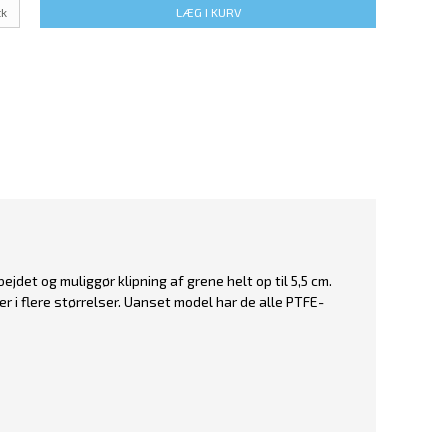
tk
LÆG I KURV
jdet og muliggør klipning af grene helt op til 5,5 cm.
 i flere størrelser. Uanset model har de alle PTFE-