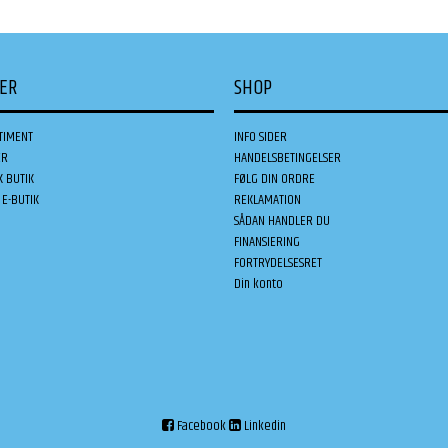
DER
SHOP
TIMENT
INFO SIDER
ER
HANDELSBETINGELSER
K BUTIK
FØLG DIN ORDRE
E-BUTIK
REKLAMATION
SÅDAN HANDLER DU
FINANSIERING
FORTRYDELSESRET
Din konto
Facebook
Linkedin