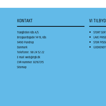
KONTAKT
VI TILBY
Trægården Kås A/S
STORT SOR
Brogaardsgade 14-19, Kås
LAVE PRIS
9490 Pandrup
STOR FYSIS
Danmark
GODKENDT 
Telefonnr.
:
98 24 52 22
E-mail
:
web@tgk.dk
CVR-nummer
:
82167315
Sitemap