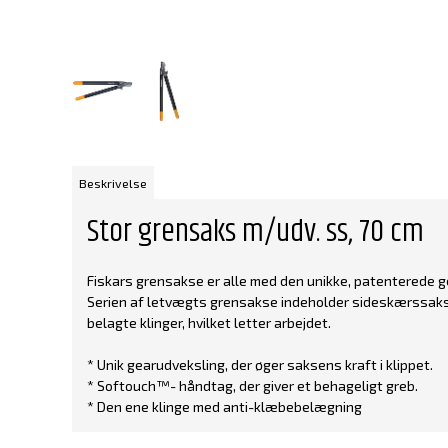
Beskrivelse
Stor grensaks m/udv. ss, 70 cm
Fiskars grensakse er alle med den unikke, patenterede gea
Serien af letvægts grensakse indeholder sideskærssakse t
belagte klinger, hvilket letter arbejdet.
* Unik gearudveksling, der øger saksens kraft i klippet.
* Softouch™- håndtag, der giver et behageligt greb.
* Den ene klinge med anti-klæbebelægning