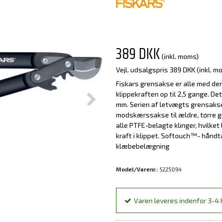
389 DKK
(inkl. moms)
Vejl. udsalgspris 389 DKK
(inkl. m
Fiskars grensakse er alle med de
klippekraften op til 2,5 gange. Det
mm. Serien af letvægts grensakse
modskærssakse til ældre, tørre gr
alle PTFE-belagte klinger, hvilket
kraft i klippet. Softouch™- håndta
klæbebelægning
Model/Varenr.:
5225094
Varen leveres indenfor 3-4 h