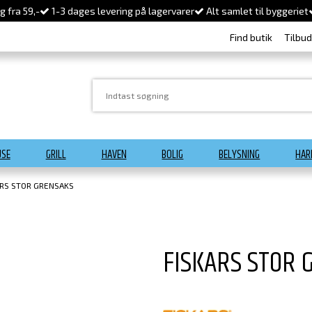
 fra 59,-
1-3 dages levering på lagervarer
Alt samlet til byggeriet
Find butik
Tilbu
USE
GRILL
HAVEN
BOLIG
BELYSNING
HAR
ARS STOR GRENSAKS
FISKARS STOR 