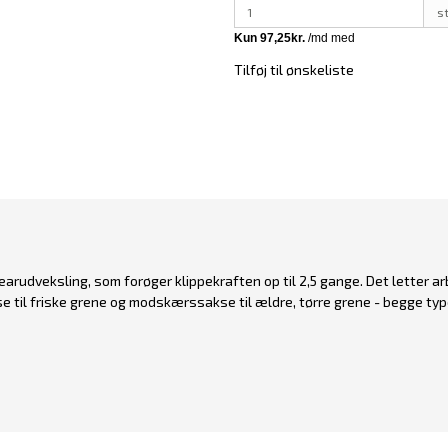
s
Tilføj til ønskeliste
rudveksling, som forøger klippekraften op til 2,5 gange. Det letter arbe
il friske grene og modskærssakse til ældre, tørre grene - begge typer