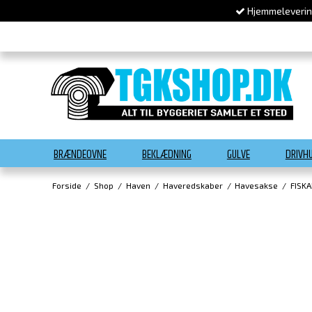
Hjemmelevering
BRÆNDEOVNE
BEKLÆDNING
GULVE
DRIVH
Forside
/
Shop
/
Haven
/
Haveredskaber
/
Havesakse
/
FISK