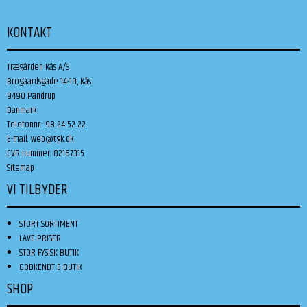
KONTAKT
Trægården Kås A/S
Brogaardsgade 14-19, Kås
9490 Pandrup
Danmark
Telefonnr.
:
98 24 52 22
E-mail
:
web@tgk.dk
CVR-nummer
:
82167315
Sitemap
VI TILBYDER
STORT SORTIMENT
LAVE PRISER
STOR FYSISK BUTIK
GODKENDT E-BUTIK
SHOP