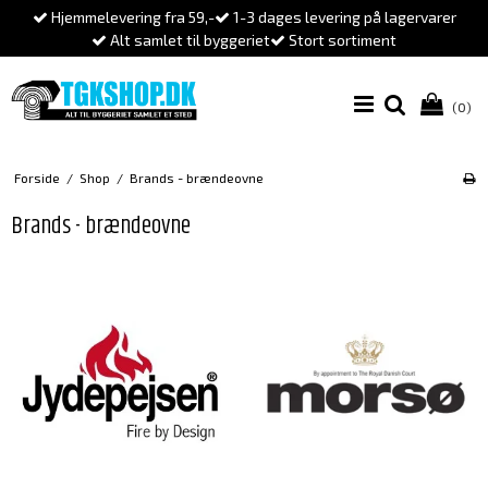
Hjemmelevering fra 59,-
1-3 dages levering på lagervarer
Alt samlet til byggeriet
Stort sortiment
(0)
Forside
/
Shop
/
Brands - brændeovne
Brands - brændeovne