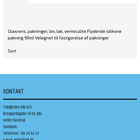
Glasrens, pakninger, lim, lak, vermiculite Flydende silikone
pakning 90ml Velegnet til fastgørelse af pakninger
Sort
KONTAKT
Trægården Kås A/S
Brogaardsgade 14-19, Kås
9490 Pandrup
Danmark
Telefonnr.
:
98 24 52 22
E-mail
:
web@tgk.dk