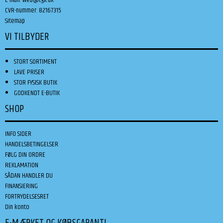
CVR-nummer
:
82167315
Sitemap
VI TILBYDER
STORT SORTIMENT
LAVE PRISER
STOR FYSISK BUTIK
GODKENDT E-BUTIK
SHOP
INFO SIDER
HANDELSBETINGELSER
FØLG DIN ORDRE
REKLAMATION
SÅDAN HANDLER DU
FINANSIERING
FORTRYDELSESRET
Din konto
E-MÆRKET OG KØBSGARANTI