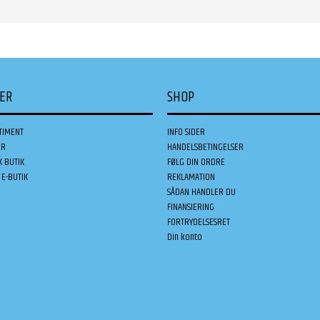
DER
SHOP
TIMENT
INFO SIDER
ER
HANDELSBETINGELSER
K BUTIK
FØLG DIN ORDRE
E-BUTIK
REKLAMATION
SÅDAN HANDLER DU
FINANSIERING
FORTRYDELSESRET
Din konto