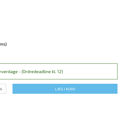
oms)
verdage - (Ordredeadline kl. 12)
tk
LÆG I KURV