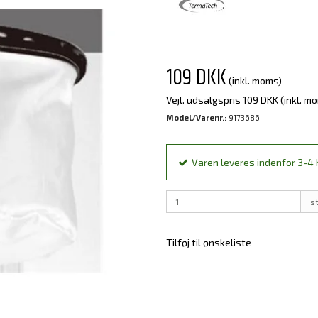
109 DKK
(inkl. moms)
Vejl. udsalgspris 109 DKK
(inkl. m
Model/Varenr.:
9173686
Varen leveres indenfor 3-4 h
s
Tilføj til ønskeliste