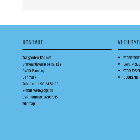
KONTAKT
VI TILBY
Trægården Kås A/S
STORT SOR
Brogaardsgade 14-19, Kås
LAVE PRIS
9490 Pandrup
STOR FYSIS
Danmark
GODKENDT 
Telefonnr.
:
98 24 52 22
E-mail
:
web@tgk.dk
CVR-nummer
:
82167315
Sitemap