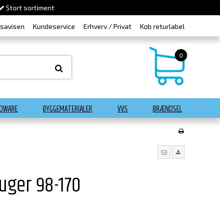
Stort sortiment
dsavisen
Kundeservice
Erhverv / Privat
Køb returlabel
0
DWARE
BYGGEMATERIALER
VVS
BRÆNDSEL
suger 98-170