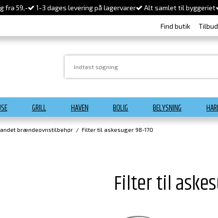
 fra 59,-
1-3 dages levering på lagervarer
Alt samlet til byggeriet
Find butik
Tilbu
USE
GRILL
HAVEN
BOLIG
BELYSNING
HAR
landet brændeovnstilbehør
/
Filter til askesuger 98-170
Filter til aske