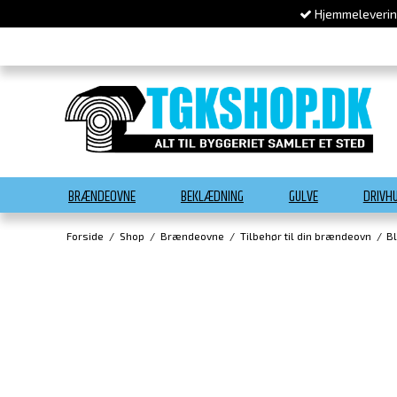
Hjemmelevering
BRÆNDEOVNE
BEKLÆDNING
GULVE
DRIVH
Forside
/
Shop
/
Brændeovne
/
Tilbehør til din brændeovn
/
B