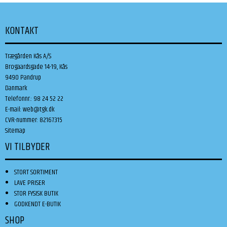
KONTAKT
Trægården Kås A/S
Brogaardsgade 14-19, Kås
9490 Pandrup
Danmark
Telefonnr.
:
98 24 52 22
E-mail
:
web@tgk.dk
CVR-nummer
:
82167315
Sitemap
VI TILBYDER
STORT SORTIMENT
LAVE PRISER
STOR FYSISK BUTIK
GODKENDT E-BUTIK
SHOP