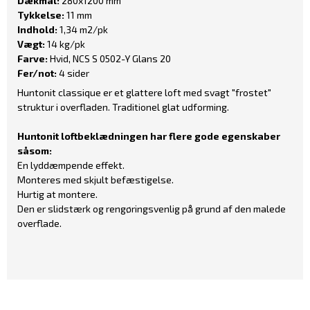
Dækmål:
280x1200 mm
Tykkelse:
11 mm
Indhold:
1,34 m2/pk
Vægt:
14 kg/pk
Farve:
Hvid, NCS S 0502-Y Glans 20
Fer/not:
4 sider
Huntonit classique er et glattere loft med svagt "frostet"
struktur i overfladen. Traditionel glat udforming.
Huntonit loftbeklædningen har flere gode egenskaber
såsom:
En lyddæmpende effekt.
Monteres med skjult befæstigelse.
Hurtig at montere.
Den er slidstærk og rengøringsvenlig på grund af den malede
overflade.