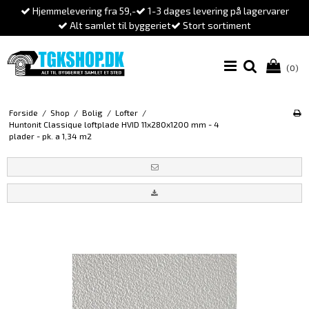
Hjemmelevering fra 59,-
1-3 dages levering på lagervarer
Alt samlet til byggeriet
Stort sortiment
(0)
Forside
/
Shop
/
Bolig
/
Lofter
/
Huntonit Classique loftplade HVID 11x280x1200 mm - 4
plader - pk. a 1,34 m2