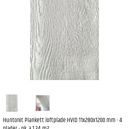
Huntonit Plankett loftplade HVID 11x280x1200 mm - 4
plader - pk. a 1,34 m2