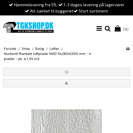
Hjemmelevering fra 59,-
1-3 dages levering på lagervarer
Alt samlet til byggeriet
Stort sortiment
(0)
Forside
/
Shop
/
Bolig
/
Lofter
/
Huntonit Plankett loftplade HVID 11x280x1200 mm - 4
plader - pk. a 1,34 m2