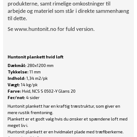
produkterne, samt rimelige omkostninger til
arbejde og materiel som står i direkte sammenhæng
til dette.
Se www.huntonit.no for fuld version.
Huntonit plankett hvid loft
Dækmål:
280x1200 mm
Tykkelse:
11 mm
Indhold:
1,34 m2/pk
Vægt:
14 kg/pk
Farve:
Hvid, NCS S 0502-Y Glans 20
Fer/not:
4 sider
Huntonit plankett har en kraftig træstruktur, som giver en
mere rustik fremtoning.
Plankett er et godt valg hvis du ønsker et spændene loft med
meget liv i.
Huntonit plankett er en hvidmalet plade med træfiberkerne.