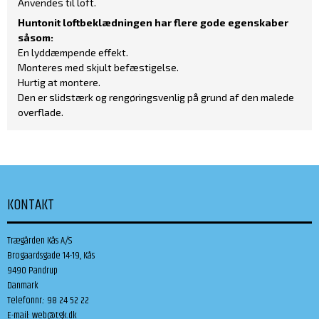
Anvendes til loft.
Huntonit loftbeklædningen har flere gode egenskaber
såsom:
En lyddæmpende effekt.
Monteres med skjult befæstigelse.
Hurtig at montere.
Den er slidstærk og rengøringsvenlig på grund af den malede
overflade.
KONTAKT
Trægården Kås A/S
Brogaardsgade 14-19, Kås
9490 Pandrup
Danmark
Telefonnr.
:
98 24 52 22
E-mail
:
web@tgk.dk