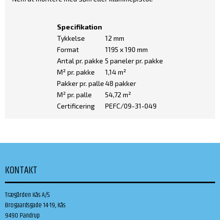
Specifikation
Tykkelse
12 mm
Format
1195 x 190 mm
Antal pr. pakke
5 paneler pr. pakke
M² pr. pakke
1,14 m²
Pakker pr. palle
48 pakker
M² pr. palle
54,72 m²
Certificering
PEFC/09-31-049
KONTAKT
Trægården Kås A/S
Brogaardsgade 14-19, Kås
9490 Pandrup