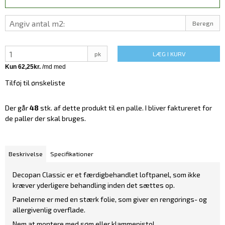
Beregn
pk
LÆG I KURV
Tilføj til ønskeliste
Der går
48
stk. af dette produkt til en palle. I bliver faktureret for
de paller der skal bruges.
Beskrivelse
Specifikationer
Decopan Classic er et færdigbehandlet loftpanel, som ikke
kræver yderligere behandling inden det sættes op.
Panelerne er med en stærk folie, som giver en rengørings- og
allergivenlig overflade.
Nem at montere med søm eller klammepistol.