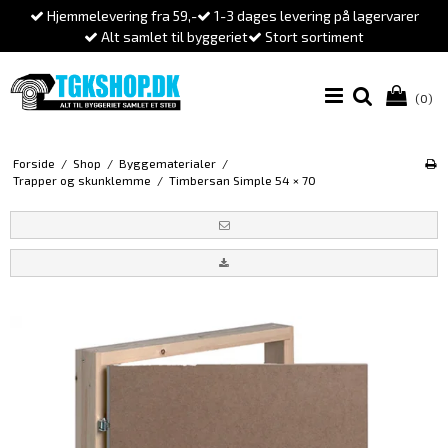
Hjemmelevering fra 59,-
1-3 dages levering på lagervarer
Alt samlet til byggeriet
Stort sortiment
(0)
Forside
/
Shop
/
Byggematerialer
/
Trapper og skunklemme
/
Timbersan Simple 54 × 70