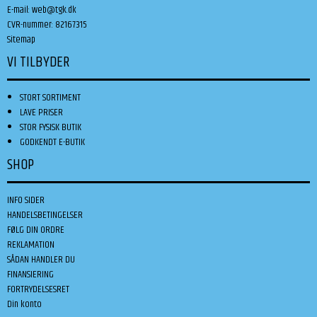
E-mail
:
web@tgk.dk
CVR-nummer
:
82167315
Sitemap
VI TILBYDER
STORT SORTIMENT
LAVE PRISER
STOR FYSISK BUTIK
GODKENDT E-BUTIK
SHOP
INFO SIDER
HANDELSBETINGELSER
FØLG DIN ORDRE
REKLAMATION
SÅDAN HANDLER DU
FINANSIERING
FORTRYDELSESRET
Din konto