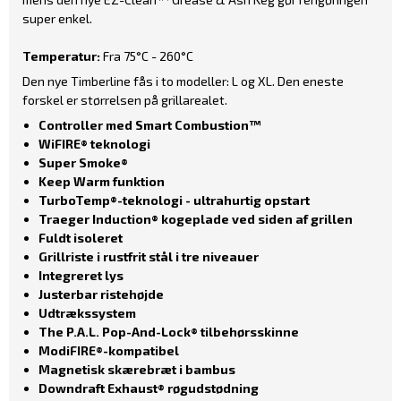
super enkel.
Temperatur:
Fra 75°C - 260°C
Den nye Timberline fås i to modeller: L og XL. Den eneste
forskel er størrelsen på grillarealet.
Controller med Smart Combustion™
WiFIRE® teknologi
Super Smoke®
Keep Warm funktion
TurboTemp®-teknologi - ultrahurtig opstart
Traeger Induction® kogeplade ved siden af grillen
Fuldt isoleret
Grillriste i rustfrit stål i tre niveauer
Integreret lys
Justerbar ristehøjde
Udtrækssystem
The P.A.L. Pop-And-Lock® tilbehørsskinne
ModiFIRE®-kompatibel
Magnetisk skærebræt i bambus
Downdraft Exhaust® røgudstødning