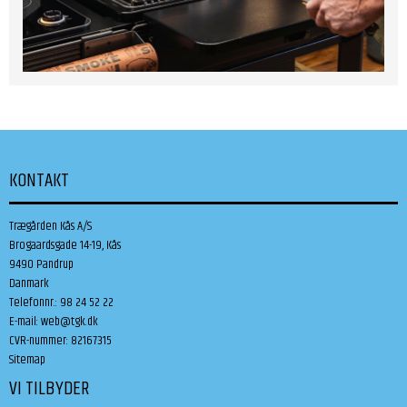
KONTAKT
Trægården Kås A/S
Brogaardsgade 14-19, Kås
9490 Pandrup
Danmark
Telefonnr.
:
98 24 52 22
E-mail
:
web@tgk.dk
CVR-nummer
:
82167315
Sitemap
VI TILBYDER