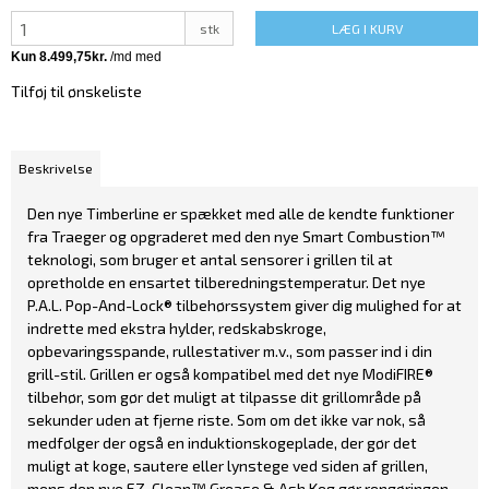
stk
LÆG I KURV
Tilføj til ønskeliste
Beskrivelse
Den nye Timberline er spækket med alle de kendte funktioner
fra Traeger og opgraderet med den nye Smart Combustion™
teknologi, som bruger et antal sensorer i grillen til at
opretholde en ensartet tilberedningstemperatur. Det nye
P.A.L. Pop-And-Lock® tilbehørssystem giver dig mulighed for at
indrette med ekstra hylder, redskabskroge,
opbevaringsspande, rullestativer m.v., som passer ind i din
grill-stil. Grillen er også kompatibel med det nye ModiFIRE®
tilbehør, som gør det muligt at tilpasse dit grillområde på
sekunder uden at fjerne riste. Som om det ikke var nok, så
medfølger der også en induktionskogeplade, der gør det
muligt at koge, sautere eller lynstege ved siden af grillen,
mens den nye EZ-Clean™ Grease & Ash Keg gør rengøringen