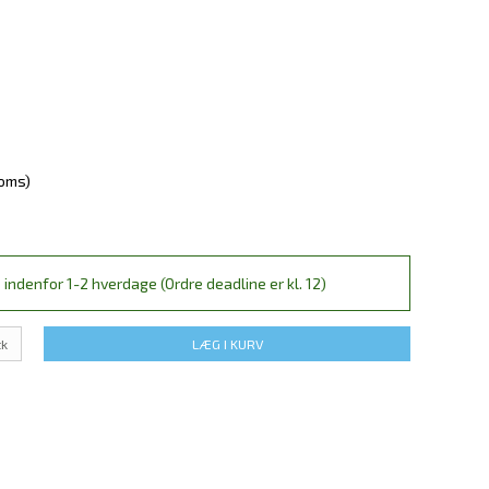
moms)
 indenfor 1-2 hverdage (Ordre deadline er kl. 12)
tk
LÆG I KURV