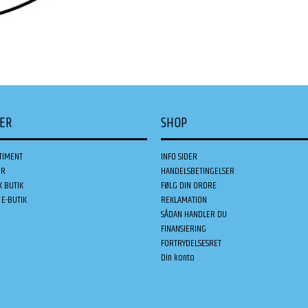
DER
SHOP
TIMENT
INFO SIDER
ER
HANDELSBETINGELSER
K BUTIK
FØLG DIN ORDRE
E-BUTIK
REKLAMATION
SÅDAN HANDLER DU
FINANSIERING
FORTRYDELSESRET
Din konto