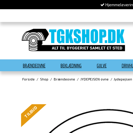
Hjemmelevering
BRÆNDEOVNE
BEKLÆDNING
GULVE
DRIVH
Forside
/
Shop
/
Brændeovne
/
JYDEPEJSEN ovne
/
Jydepejsen
TILBUD