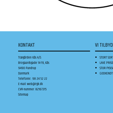
KONTAKT
VI TILBY
Trægården Kås A/S
STORT SOR
Brogaardsgade 14-19, Kås
LAVE PRIS
9490 Pandrup
STOR FYSIS
Danmark
GODKENDT 
Telefonnr.
:
98 24 52 22
E-mail
:
web@tgk.dk
CVR-nummer
:
82167315
Sitemap