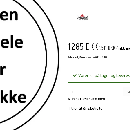
1.285 DKK
1.511 DKK
(inkl. 
Model/Varenr.:
44116030
Varen er på lager og leveres
s
Tilføj til ønskeliste