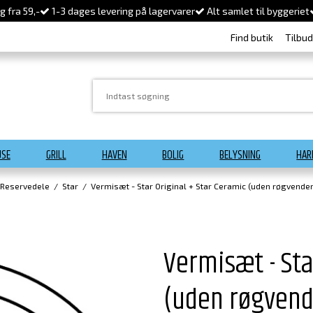
 fra 59,-
1-3 dages levering på lagervarer
Alt samlet til byggeriet
Find butik
Tilbu
USE
GRILL
HAVEN
BOLIG
BELYSNING
HAR
 Reservedele
/
Star
/
Vermisæt - Star Original + Star Ceramic (uden røgvende
Vermisæt - Sta
(uden røgvend