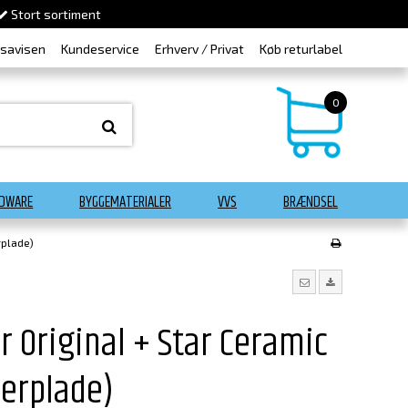
Stort sortiment
dsavisen
Kundeservice
Erhverv / Privat
Køb returlabel
0
DWARE
BYGGEMATERIALER
VVS
BRÆNDSEL
rplade)
r Original + Star Ceramic
erplade)