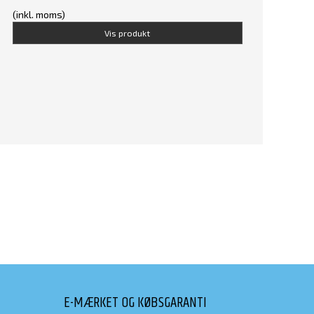
(inkl. moms)
Vis produkt
E-MÆRKET OG KØBSGARANTI