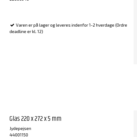
Varen er på lager og leveres indenfor 1-2 hverdage (Ordre
deadline er kl. 12)
Glas 220 x 272 x 5 mm
Jydepejsen
44001150