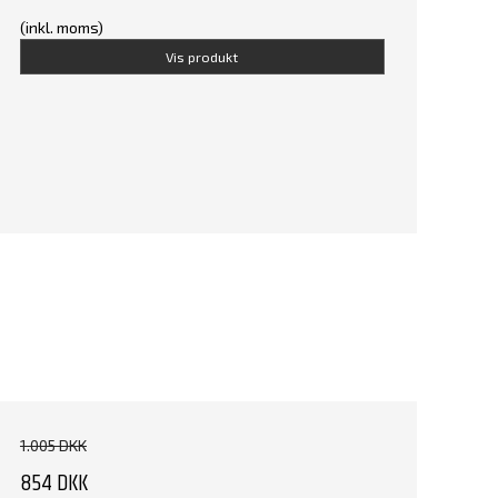
(inkl. moms)
Vis produkt
1.005 DKK
854 DKK