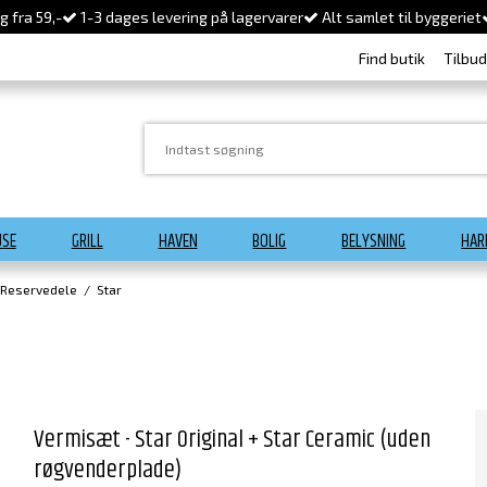
 fra 59,-
1-3 dages levering på lagervarer
Alt samlet til byggeriet
Find butik
Tilbu
USE
GRILL
HAVEN
BOLIG
BELYSNING
HAR
 Reservedele
/
Star
Vermisæt - Star Original + Star Ceramic (uden
røgvenderplade)