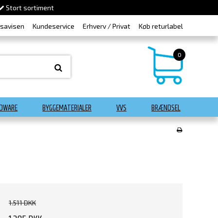
Stort sortiment
dsavisen
Kundeservice
Erhverv / Privat
Køb returlabel
0
DWARE
BYGGEMATERIALER
VVS
BRÆNDSEL
1.511 DKK