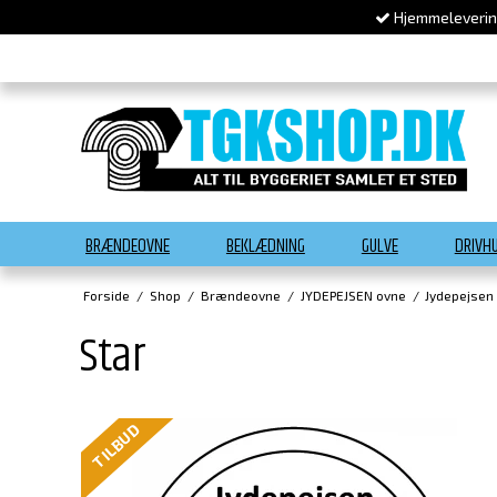
Hjemmelevering
BRÆNDEOVNE
BEKLÆDNING
GULVE
DRIVH
Forside
/
Shop
/
Brændeovne
/
JYDEPEJSEN ovne
/
Jydepejsen
Star
TILBUD