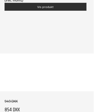
(inkl. moms)
Vis produkt
949 DKK
854 DKK