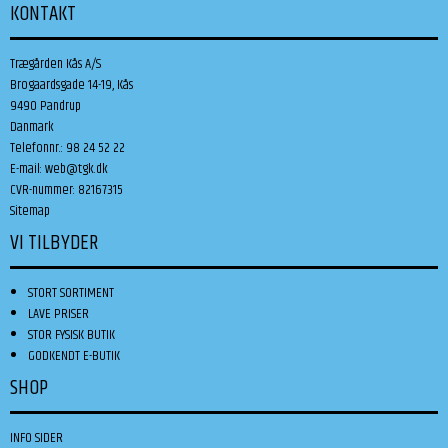
KONTAKT
Trægården Kås A/S
Brogaardsgade 14-19, Kås
9490 Pandrup
Danmark
Telefonnr.
:
98 24 52 22
E-mail
:
web@tgk.dk
CVR-nummer
:
82167315
Sitemap
VI TILBYDER
STORT SORTIMENT
LAVE PRISER
STOR FYSISK BUTIK
GODKENDT E-BUTIK
SHOP
INFO SIDER