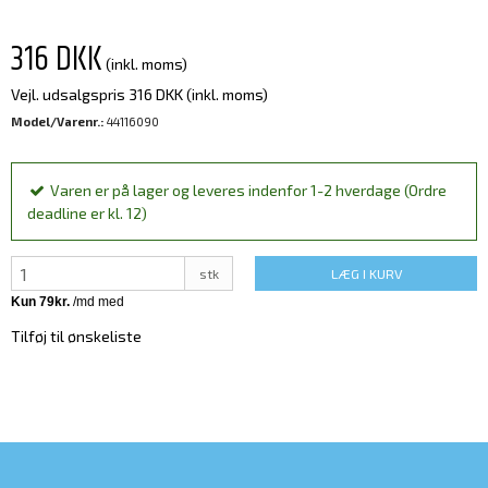
316 DKK
(inkl. moms)
Vejl. udsalgspris 316 DKK
(inkl. moms)
Model/Varenr.:
44116090
Varen er på lager og leveres indenfor 1-2 hverdage (Ordre
deadline er kl. 12)
stk
LÆG I KURV
Tilføj til ønskeliste