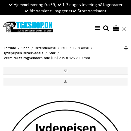
Hjemmelevering fra 59,-
1-3 dages levering på lagervarer
Alt samlet til byggeriet
Stort sortiment
(0)
Forside
/
Shop
/
Brændeovne
/
JYDEPEJSEN ovne
/
Jydepejsen Reservedele
/
Star
/
Vermiculite røgvenderplade (DK) 235 x 325 x 20 mm