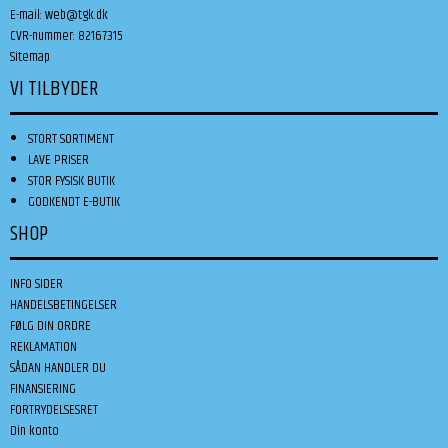
E-mail
:
web@tgk.dk
CVR-nummer
:
82167315
Sitemap
VI TILBYDER
STORT SORTIMENT
LAVE PRISER
STOR FYSISK BUTIK
GODKENDT E-BUTIK
SHOP
INFO SIDER
HANDELSBETINGELSER
FØLG DIN ORDRE
REKLAMATION
SÅDAN HANDLER DU
FINANSIERING
FORTRYDELSESRET
Din konto