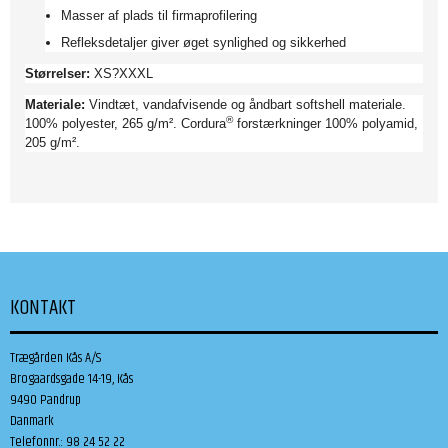
Masser af plads til firmaprofilering
Refleksdetaljer giver øget synlighed og sikkerhed
Størrelser:
XS?XXXL
Materiale:
Vindtæt, vandafvisende og åndbart softshell materiale.
®
100% polyester, 265 g/m². Cordura
forstærkninger 100% polyamid,
205 g/m².
KONTAKT
Trægården Kås A/S
Brogaardsgade 14-19, Kås
9490 Pandrup
Danmark
Telefonnr.
:
98 24 52 22