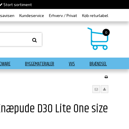
Stort sortiment
dsavisen
Kundeservice
Erhverv / Privat
Køb returlabel
0
DWARE
BYGGEMATERIALER
VVS
BRÆNDSEL
Knæpude D3O Lite One size