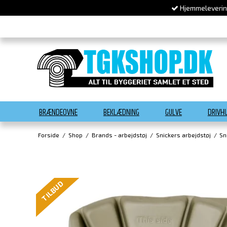
Hjemmelevering
BRÆNDEOVNE
BEKLÆDNING
GULVE
DRIVH
Forside
/
Shop
/
Brands - arbejdstøj
/
Snickers arbejdstøj
/
Sn
TILBUD