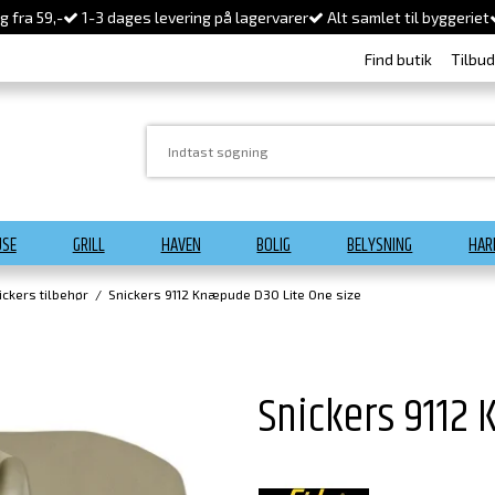
 fra 59,-
1-3 dages levering på lagervarer
Alt samlet til byggeriet
Find butik
Tilbu
USE
GRILL
HAVEN
BOLIG
BELYSNING
HAR
ickers tilbehør
/
Snickers 9112 Knæpude D3O Lite One size
Snickers 9112 