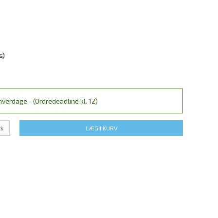
s)
verdage - (Ordredeadline kl. 12)
tk
LÆG I KURV