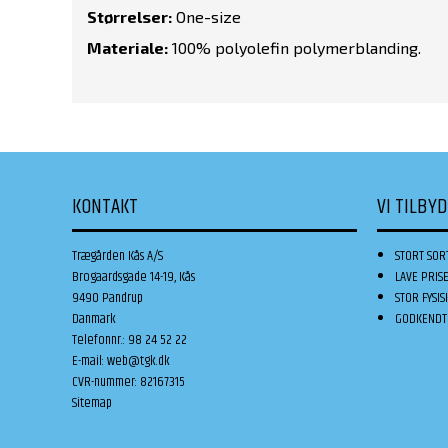
Størrelser:
One-size
Materiale:
100% polyolefin polymerblanding.
KONTAKT
VI TILBY
Trægården Kås A/S
STORT SOR
Brogaardsgade 14-19, Kås
LAVE PRIS
9490 Pandrup
STOR FYSIS
Danmark
GODKENDT 
Telefonnr.
:
98 24 52 22
E-mail
:
web@tgk.dk
CVR-nummer
:
82167315
Sitemap