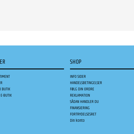
DER
SHOP
TIMENT
INFO SIDER
ER
HANDELSBETINGELSER
K BUTIK
FØLG DIN ORDRE
E-BUTIK
REKLAMATION
SÅDAN HANDLER DU
FINANSIERING
FORTRYDELSESRET
Din konto