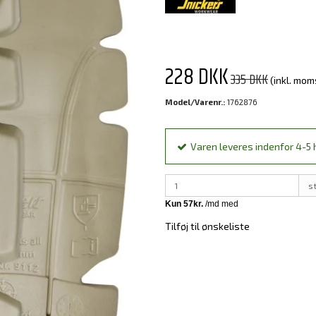
228 DKK
335 DKK
(inkl. mom
Model/Varenr.:
1762876
Varen leveres indenfor 4-5 h
s
Tilføj til ønskeliste