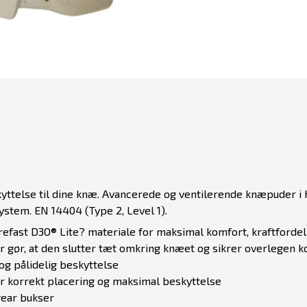
kyttelse til dine knæ. Avancerede og ventilerende knæpuder i
tem. EN 14404 (Type 2, Level 1).
refast D3O® Lite? materiale for maksimal komfort, kraftforde
 gør, at den slutter tæt omkring knæet og sikrer overlegen ko
og pålidelig beskyttelse
or korrekt placering og maksimal beskyttelse
ear bukser