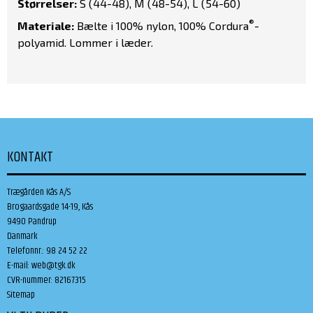
Størrelser:
S (44-48), M (48-54), L (54-60)
®
Materiale:
Bælte i 100% nylon, 100% Cordura
-
polyamid. Lommer i læder.
KONTAKT
Trægården Kås A/S
Brogaardsgade 14-19, Kås
9490 Pandrup
Danmark
Telefonnr.
:
98 24 52 22
E-mail
:
web@tgk.dk
CVR-nummer
:
82167315
Sitemap