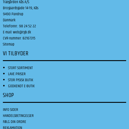
Trægården Kås A/S
Brogaardsgade 14-19, Kås
9490 Pandrup
Danmark
Telefonnr.
:
98 24 52 22
E-mail
:
web@tgk.dk
CVR-nummer
:
82167315
Sitemap
VI TILBYDER
STORT SORTIMENT
LAVE PRISER
STOR FYSISK BUTIK
GODKENDT E-BUTIK
SHOP
INFO SIDER
HANDELSBETINGELSER
FØLG DIN ORDRE
REKLAMATION