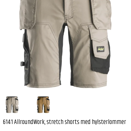
6141 AllroundWork, stretch shorts med hylsterlommer