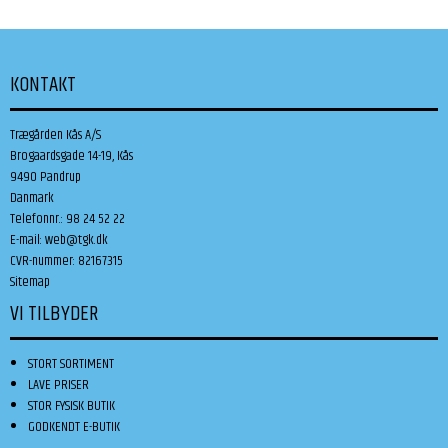
KONTAKT
Trægården Kås A/S
Brogaardsgade 14-19, Kås
9490 Pandrup
Danmark
Telefonnr.
:
98 24 52 22
E-mail
:
web@tgk.dk
CVR-nummer
:
82167315
Sitemap
VI TILBYDER
STORT SORTIMENT
LAVE PRISER
STOR FYSISK BUTIK
GODKENDT E-BUTIK