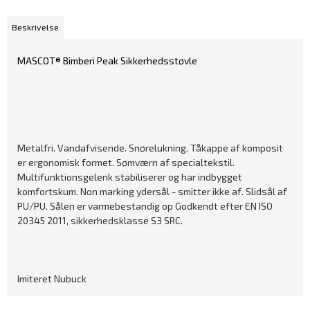
Beskrivelse
MASCOT® Bimberi Peak Sikkerhedsstøvle
Metalfri. Vandafvisende. Snørelukning. Tåkappe af komposit
er ergonomisk formet. Sømværn af specialtekstil.
Multifunktionsgelenk stabiliserer og har indbygget
komfortskum. Non marking ydersål - smitter ikke af. Slidsål af
PU/PU. Sålen er varmebestandig op Godkendt efter EN ISO
20345 2011, sikkerhedsklasse S3 SRC.
Imiteret Nubuck