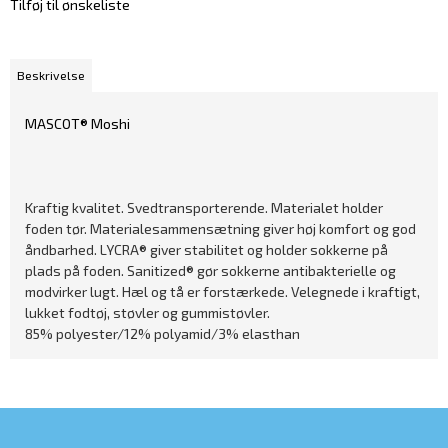
Tilføj til ønskeliste
Beskrivelse
MASCOT® Moshi
Kraftig kvalitet. Svedtransporterende. Materialet holder
foden tør. Materialesammensætning giver høj komfort og god
åndbarhed. LYCRA® giver stabilitet og holder sokkerne på
plads på foden. Sanitized® gør sokkerne antibakterielle og
modvirker lugt. Hæl og tå er forstærkede. Velegnede i kraftigt,
lukket fodtøj, støvler og gummistøvler.
85% polyester/12% polyamid/3% elasthan