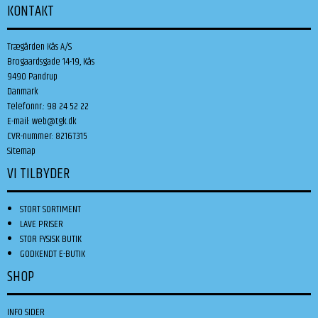
KONTAKT
Trægården Kås A/S
Brogaardsgade 14-19, Kås
9490 Pandrup
Danmark
Telefonnr.
:
98 24 52 22
E-mail
:
web@tgk.dk
CVR-nummer
:
82167315
Sitemap
VI TILBYDER
STORT SORTIMENT
LAVE PRISER
STOR FYSISK BUTIK
GODKENDT E-BUTIK
SHOP
INFO SIDER