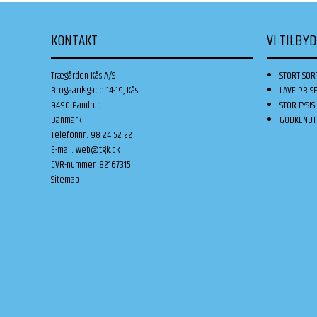
KONTAKT
VI TILBY
Trægården Kås A/S
STORT SOR
Brogaardsgade 14-19, Kås
LAVE PRIS
9490 Pandrup
STOR FYSIS
Danmark
GODKENDT 
Telefonnr.
:
98 24 52 22
E-mail
:
web@tgk.dk
CVR-nummer
:
82167315
Sitemap