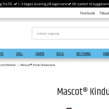
 fra 59,-
1-3 dages levering på lagervarer
Alt samlet til byggeriet
Find butik
Tilbu
USE
GRILL
HAVEN
BOLIG
BELYSNING
HAR
cot tilbehør
/
Mascot® Kindu Balaclava
Mascot® Kindu