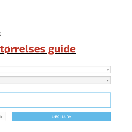
)
størrelses guide
tk
LÆG I KURV