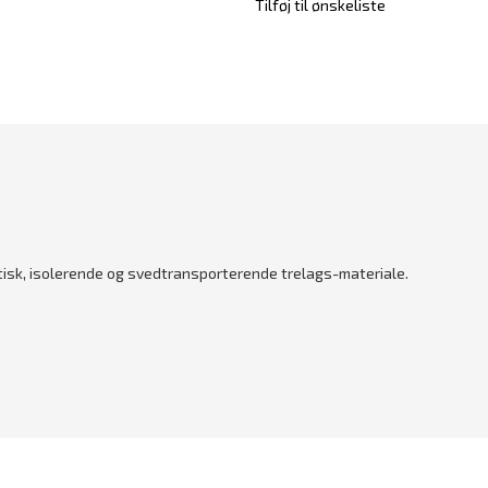
Tilføj til ønskeliste
stisk, isolerende og svedtransporterende trelags-materiale.