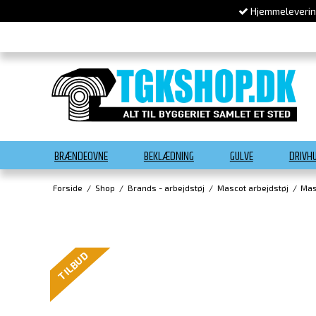
Hjemmelevering
BRÆNDEOVNE
BEKLÆDNING
GULVE
DRIVH
Forside
/
Shop
/
Brands - arbejdstøj
/
Mascot arbejdstøj
/
Mas
TILBUD