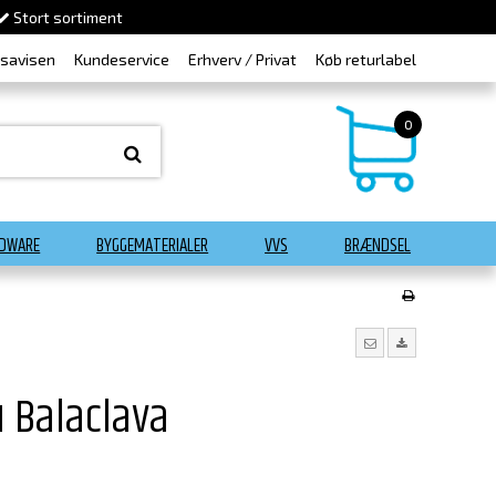
Stort sortiment
dsavisen
Kundeservice
Erhverv / Privat
Køb returlabel
0
DWARE
BYGGEMATERIALER
VVS
BRÆNDSEL
 Balaclava