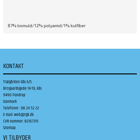
87% bomuld/12% polyamid/1% kulfiber
KONTAKT
Trægården Kås A/S
Brogaardsgade 14-19, Kås
9490 Pandrup
Danmark
Telefonnr.
:
98 24 52 22
E-mail
:
web@tgk.dk
CVR-nummer
:
82167315
Sitemap
VI TILBYDER