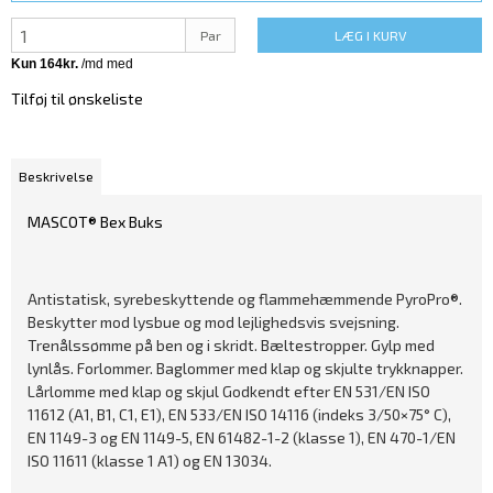
Par
LÆG I KURV
Tilføj til ønskeliste
Beskrivelse
MASCOT® Bex Buks
Antistatisk, syrebeskyttende og flammehæmmende PyroPro®.
Beskytter mod lysbue og mod lejlighedsvis svejsning.
Trenålssømme på ben og i skridt. Bæltestropper. Gylp med
lynlås. Forlommer. Baglommer med klap og skjulte trykknapper.
Lårlomme med klap og skjul Godkendt efter EN 531/EN ISO
11612 (A1, B1, C1, E1), EN 533/EN ISO 14116 (indeks 3/50×75° C),
EN 1149-3 og EN 1149-5, EN 61482-1-2 (klasse 1), EN 470-1/EN
ISO 11611 (klasse 1 A1) og EN 13034.