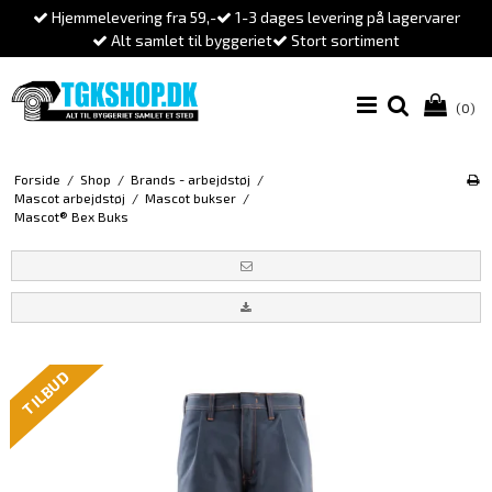
Hjemmelevering fra 59,-
1-3 dages levering på lagervarer
Alt samlet til byggeriet
Stort sortiment
(0)
Forside
/
Shop
/
Brands - arbejdstøj
/
Mascot arbejdstøj
/
Mascot bukser
/
Mascot® Bex Buks
TILBUD